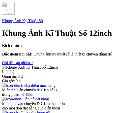
Khung Ảnh Kỹ Thuật Số
Khung Ảnh Kĩ Thuật Số 12inch
Kích thước:
Đặc điểm nổi bật:
Khung ảnh kỹ thuật số là thiết bị chuyên dùng để t
Chi tiết sản phẩm >
Liên hệ
Giảm giá 0
đ
Giá gốc
0
đ
Địa điểm mua hàng
Miễn phí vận chuyển & Giao hàng
trong phạm vi 15km
Liên hệ đặt hàng
Miễn phí vận chuyển & Giảm thêm 5%
cho mọi đơn đặt hàng qua điện thoại
Chat với chúng tôi