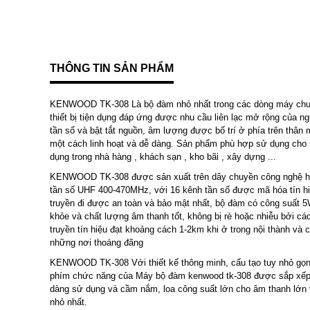
THÔNG TIN SẢN PHẨM
KENWOOD TK-308 Là bộ đàm nhỏ nhất trong các dòng máy chu
thiết bị tiện dụng đáp ứng được nhu cầu liên lạc mở rộng của ng
tần số và bật tắt nguồn, âm lượng được bố trí ở phía trên thân
một cách linh hoạt và dễ dàng. Sản phẩm phù hợp sử dụng cho
dụng trong nhà hàng , khách sạn , kho bãi , xây dựng ...
KENWOOD TK-308 được sản xuất trên dây chuyền công nghệ hiện
tần số UHF 400-470MHz, với 16 kênh tần số được mã hóa tín hiệu
truyền đi được an toàn và bảo mật nhất, bộ đàm có công suất 5W 
khỏe và chất lượng âm thanh tốt, không bị rè hoặc nhiễu bởi c
truyền tín hiệu đạt khoảng cách 1-2km khi ở trong nội thành và 
những nơi thoáng đãng
KENWOOD TK-308 Với thiết kế thông minh, cấu tạo tuy nhỏ gọ
phím chức năng của Máy bộ đàm kenwood tk-308 được sắp xếp 
dàng sử dụng và cầm nắm, loa công suất lớn cho âm thanh lớn 
nhỏ nhất.