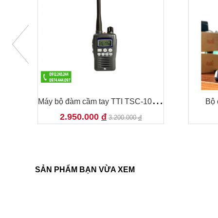
M
ộ đàm Kenwood TK-3307 Chính Hãng
M
áy bộ đàm cầm tay TTI TSC-100RA
Bộ 
2.950.000
đ
3.200.000
đ
SẢN PHẨM BẠN VỪA XEM