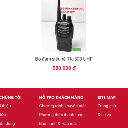
HF
Bộ đàm siêu rẻ TK-308 UHF
550.000
đ
 CHÚNG TÔI
HỖ TRỢ KHÁCH HÀNG
SITE MAP
i thiệu
Chương trình khuyến mãi
Trang chủ
 tức
Phương thức thanh toán
Dịch vụ
ển dụng
Bảo hành & Hậu mãi