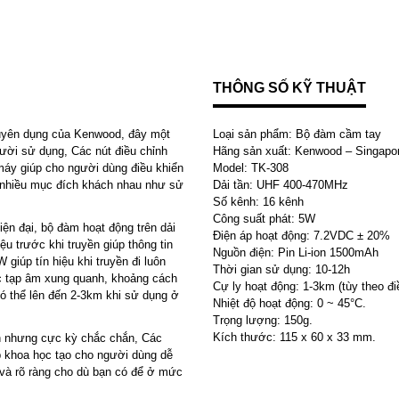
THÔNG SỐ KỸ THUẬT
yên dụng của Kenwood, đây một
Loại sản phẩm: Bộ đàm cầm tay
ười sử dụng, Các nút điều chỉnh
Hãng sản xuất: Kenwood – Singapo
 máy giúp cho người dùng điều khiển
Model: TK-308
 nhiều mục đích khách nhau như sử
Dải tần: UHF 400-470MHz
Số kênh: 16 kênh
Công suất phát: 5W
 đại, bộ đàm hoạt động trên dải
Điện áp hoạt động: 7.2VDC ± 20%
 trước khi truyền giúp thông tin
Nguồn điện: Pin Li-ion 1500mAh
giúp tín hiệu khi truyền đi luôn
Thời gian sử dụng: 10-12h
ác tạp âm xung quanh, khoảng cách
Cự ly hoạt động: 1-3km (tùy theo đi
có thể lên đến 2-3km khi sử dụng ở
Nhiệt độ hoạt động: 0 ~ 45°C.
Trọng lượng: 150g.
Kích thước: 115 x 60 x 33 mm.
n nhưng cực kỳ chắc chắn, Các
khoa học tạo cho người dùng dễ
và rõ ràng cho dù bạn có để ở mức