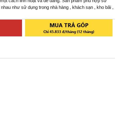
n một cách linh hoạt và dễ dàng. Sản phẩm phù hợp sử
nhau như sử dụng trong nhà hàng , khách sạn , kho bãi ,
MUA TRẢ GÓP
Chỉ 45.833 đ/tháng (12 tháng)