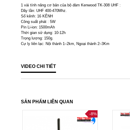
1 vài tính năng cơ bản của bộ đàm Kenwood TK-308 UHF :
Dãy tần: UHF 400-470Mhz.
Số kênh: 16 KÊNH
Công suất phát : 5W
Pin Li-ion: 1500mAh
Thời gian sử dụng: 10-12h
Trọng lượng: 150g.
Cự ly liên lạc: Nội thành 1–2km, Ngoại thành 2–3Km
VIDEO CHI TIẾT
SẢN PHẨM LIÊN QUAN
-8%
-8%