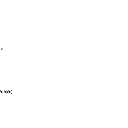
re
ều kiện)