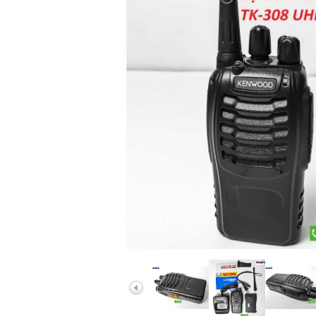
Ống Nhòm Bresser
Ống Nhòm Yukon B
Ống Nhòm Baigish
Ống Nhòm Nikula
Ống Nhòm Các Hã
Ống Nhòm Quân Sự
Ống Nhòm Điều Ch
Ống Nhòm Một Mắ
Ống Nhòm Du Lịch 