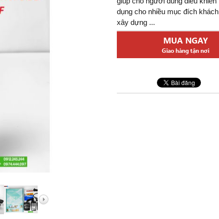
giúp cho người dùng điều khiể
 Đức
dụng cho nhiều mục đích khách 
elarus
xây dựng ...
 Nga
MUA NGAY
Giao hàng tận nơi
ng Khác
, Hàng Hải
ỉnh Zoom
t
Bỏ Túi