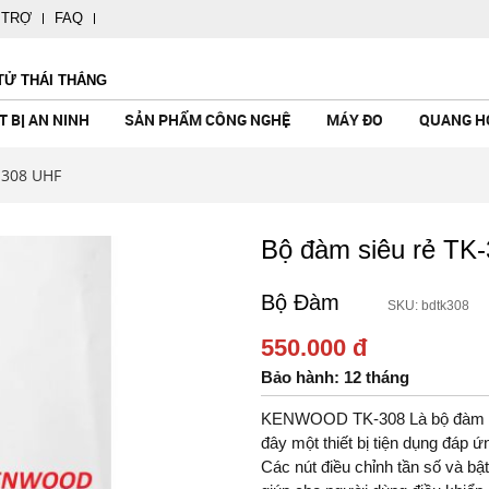
 TRỢ
FAQ
TỬ THÁI THẮNG
T BỊ AN NINH
SẢN PHẨM CÔNG NGHỆ
MÁY ĐO
QUANG H
-308 UHF
Bộ đàm siêu rẻ TK
Bộ Đàm
SKU: bdtk308
CÔNG NGHỆ
TAY
ẢN GENTOS
NH
CAMERA KHÔNG DÂY
CHUÔNG CỬA MÀN HÌNH
MÁY ĐO KHÍ CÁC LOẠI
ỐNG NHÒM ĐO KHOẢNG CÁCH
ĐÈN PIN MỸ BUSHNELL - USA
LOA KÉO
MÁY DÒ KIM L
MÁY CHƠI GA
MÁY ĐO ÁNH 
KÍNH THIÊN V
ĐÈN PIN FENI
MÁY TRỢ GIẢ
KHÔNG DÂY
HƯỚNG DẪN V
550.000 đ
- Made In
Bảo hành: 12 tháng
alia
KENWOOD TK-308 Là bộ đàm nh
l USA
đây một thiết bị tiện dụng đáp 
 Mỹ
Các nút điều chỉnh tần số và b