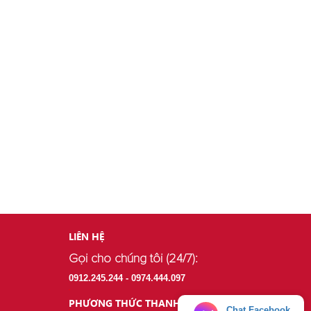
LIÊN HỆ
Gọi cho chúng tôi (24/7):
.
0912.245.244 - 0974.444.097
.
PHƯƠNG THỨC THANH TOÁN
Chat Facebook