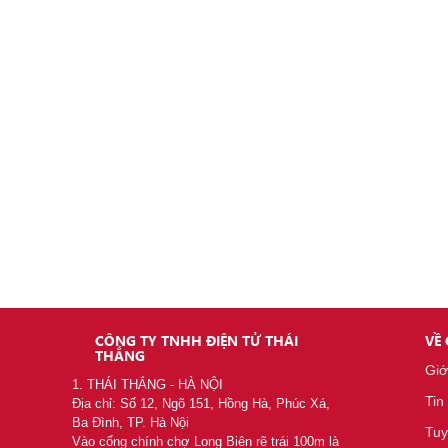
Bộ đàm siêu rẻ TK-308 U
550.000
đ
CÔNG TY TNHH ĐIỆN TỬ THÁI
VỀ
THẮNG
Giớ
1. THÁI THẮNG - HÀ NỘI
Tin
Địa chỉ: Số 12, Ngõ 151, Hồng Hà, Phúc Xá,
Ba Đình, TP. Hà Nội
Tuy
Vào cổng chính chợ Long Biên rẽ trái 100m là