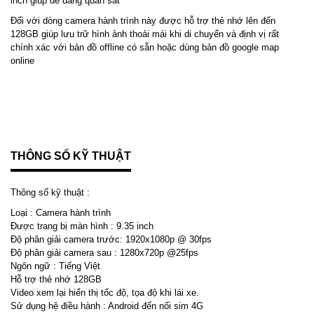
inch giúp dễ dàng quan sát
Đối với dòng camera hành trình này được hỗ trợ thẻ nhớ lên đến
128GB giúp lưu trữ hình ảnh thoải mái khi di chuyển và định vị rất
chính xác với bản đồ offline có sẵn hoặc dùng bản đồ google map
online
THÔNG SỐ KỸ THUẬT
Thông số kỹ thuật :
Loại : Camera hành trình
Được trang bị màn hình : 9.35 inch
Độ phân giải camera trước: 1920x1080p @ 30fps
Độ phân giải camera sau : 1280x720p @25fps
Ngôn ngữ : Tiếng Việt
Hỗ trợ thẻ nhớ 128GB
Video xem lại hiển thị tốc độ, tọa độ khi lái xe.
Sử dụng hệ điều hành : Android đến nối sim 4G