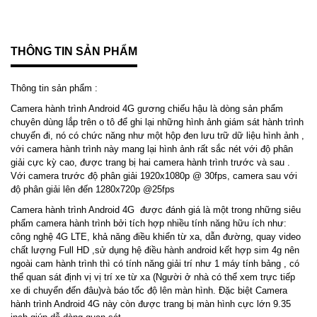
THÔNG TIN SẢN PHẨM
Thông tin sản phẩm :
Camera hành trình Android 4G gương chiếu hậu là dòng sản phẩm
chuyên dùng lắp trên o tô để ghi lại những hình ảnh giám sát hành trình
chuyến đi, nó có chức năng như một hộp đen lưu trữ dữ liệu hình ảnh ,
với camera hành trình này mang lại hình ảnh rất sắc nét với độ phân
giải cực kỳ cao, được trang bị hai camera hành trình trước và sau .
Với camera trước độ phân giải 1920x1080p @ 30fps, camera sau với
độ phân giải lên đến 1280x720p @25fps
Camera hành trình Android 4G được đánh giá là một trong những siêu
phẩm camera hành trình bởi tích hợp nhiều tính năng hữu ích như:
công nghệ 4G LTE, khả năng điều khiển từ xa, dẫn đường, quay video
chất lượng Full HD ,sử dụng hệ điều hành android kết hợp sim 4g nên
ngoài cam hành trình thì có tính năng giải trí như 1 máy tính bảng , có
thể quan sát định vị vị trí xe từ xa (Người ở nhà có thể xem trực tiếp
xe di chuyển đến đâu)và báo tốc độ lên màn hình. Đặc biệt Camera
hành trình Android 4G này còn được trang bị màn hình cực lớn 9.35