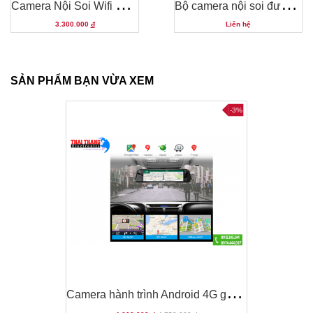
C
amera Nội Soi Wifi Cho Điện Thoại Siêu Nét 14mm 5.0MP
B
ộ camera nội soi đường ống CNS03DV
3.300.000
đ
Liên hệ
SẢN PHẨM BẠN VỪA XEM
-3%
-3%
C
amera hành trình Android 4G gương chiếu hậu
C
amera hành trình Android 4G gương chiếu hậu