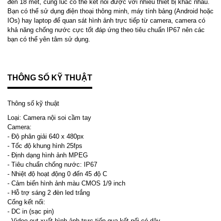
đến 18 mét, cùng lúc có thể kết nối được với nhiều thiết bị khác nhau.
Bạn có thể sử dụng điện thoại thông minh, máy tính bảng (Android hoặc
IOs) hay laptop để quan sát hình ảnh trực tiếp từ camera, camera có
khả năng chống nước cực tốt đáp ứng theo tiêu chuẩn IP67 nên các
bạn có thể yên tâm sử dụng.
THÔNG SỐ KỸ THUẬT
Thông số kỹ thuật
Loại: Camera nội soi cầm tay
Camera:
- Độ phân giải 640 x 480px
- Tốc độ khung hình 25fps
- Định dạng hình ảnh MPEG
- Tiêu chuẩn chống nước: IP67
- Nhiệt độ hoạt động 0 đến 45 độ C
- Cảm biến hình ảnh màu CMOS 1/9 inch
- Hỗ trợ sáng 2 đèn led trắng
Cổng kết nối:
- DC in (sạc pin)
- Video out xuất hình ảnh trực tiếp qua kết nối có dây