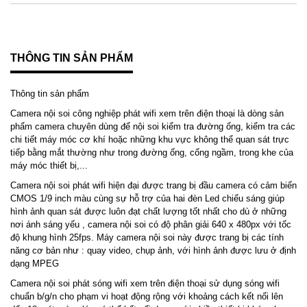
THÔNG TIN SẢN PHẨM
Thông tin sản phẩm
Camera nội soi công nghiệp phát wifi xem trên điện thoại là dòng sản
phẩm camera chuyên dùng để nội soi kiểm tra đường ống, kiểm tra các
chi tiết máy móc cơ khí hoặc những khu vực không thể quan sát trực
tiếp bằng mắt thường như trong đường ống, cống ngầm, trong khe của
máy móc thiết bị,...
Camera nội soi phát wifi hiện đại được trang bị đầu camera có cảm biến
CMOS 1/9 inch màu cùng sự hỗ trợ của hai đèn Led chiếu sáng giúp
hình ảnh quan sát được luôn đạt chất lượng tốt nhất cho dù ở những
nơi ánh sáng yếu , camera nội soi có độ phân giải 640 x 480px với tốc
độ khung hình 25fps. Máy camera nội soi này được trang bị các tính
năng cơ bản như : quay video, chụp ảnh, với hình ảnh được lưu ở định
dạng MPEG
Camera nội soi phát sóng wifi xem trên điện thoại sử dụng sóng wifi
chuẩn b/g/n cho phạm vi hoạt động rộng với khoảng cách kết nối lên