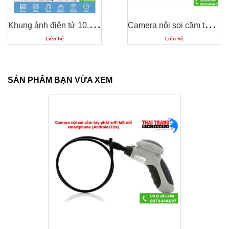
K
hung ảnh điện tử 10.1 inch android transcend TAIWAN
C
amera nội soi cầm tay màn hình dây 3m CNS3003
Liên hệ
Liên hệ
SẢN PHẨM BẠN VỪA XEM