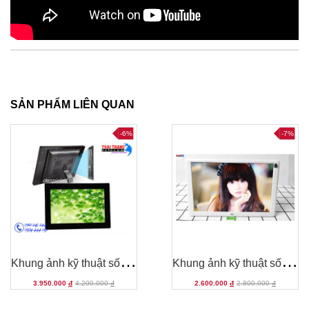
SẢN PHẨM LIÊN QUAN
-6%
-7%
K
hung ảnh kỹ thuật số 15 inch
K
hung ảnh kỹ thuật số 10 inch Transcend Taiwan
3.950.000
đ
4.200.000
đ
2.600.000
đ
2.800.000
đ