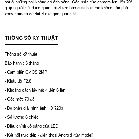
sát ở những nơi không có ánh sáng. Góc nhìn của camera lên đến 70°
giúp người sử dụng quan sát được bao quát hơn mà không cần phải
xoay camera để đạt được góc quan sát
THÔNG SỐ KỸ THUẬT
Thông số kỹ thuật :
Bảo hành : 3 tháng
- Cảm biến CMOS 2MP
- Khẩu độ F2.8
- Khoảng cách lấy nét 4 đến 6 lần
- Góc mở: 70 độ
- Độ phân giải hình ảnh HD 720p
- Số lượng 6 chiếc
- Điều chỉnh độ sáng của LED
- Kết nối trực tiếp - điện thoại Android (tùy model)