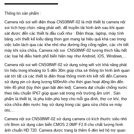
Thông tin sản phẩm :
Camera nội soi wifi điện thoại CNS08WF-02 là một thiết bị camera nội
soi tích hợp chức năng phát wifi, để truyền tải hình ảnh sau khi quan
sát được đến các thiết bị đầu cuối như : Điện thoại, laptop, máy tính
bảng ,với thiết kế kiểu dáng thon gọn mang lại hiệu quả khá cao trong
việc luôn lách qua các khe nhỏ như đường ống cống ngầm, các chi tiết
máy khi sửa chữa, Camera nội soi CNS08WF-02 tương thích hầu hết
các loại hệ điều hành phổ biến hiện nay như Android, iOS, Windows,...
Camera nội soi wifi CNS08WF-02 sử dụng sóng wifi với khả năng phát
tín hiệu trong khoảng từ 5 đến 30m giúp chia sẻ thông tin hình ảnh quan
sát tới tất cả các thiết bị điện thoại thông minh khi kết nối đến.Camera
sử dụng pin có dung lượng 600mAh cho thời gian hoạt động lên đến
trên 45 phút (tùy thời gian bật đèn led). Camera đạt chuẩn chống nước
theo tiêu chuẩn IP67 giúp quan sát trong môi trường ẩm ướt . Sản
phẩm là thiết bị, là phụ kiện phù hợp cho mỗi gia đình, thợ cơ khí, thợ
sửa chữa điện nước hay sử dụng trong các gara sửa chữa xe máy
oto,...
Camera nội soi CNS08WF-02 sử dụng camera có kích thước siêu nhỏ
chỉ 8mm sử dụng cảm biến CMOS 2.0MP F2.8 cho chất lượng hình
ảnh chuẩn HD 720. Camera được trang bị thêm 6 đèn led hộ trợ quan