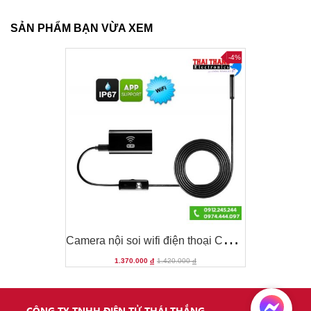
SẢN PHẨM BẠN VỪA XEM
-4%
-4%
C
amera nội soi wifi điện thoại CNS08WF-02
C
amera nội soi wifi điện thoại CNS08WF-02
1.370.000
đ
1.420.000
đ
-4%
CÔNG TY TNHH ĐIỆN TỬ THÁI THẮNG