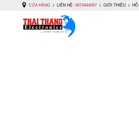
CỬA HÀNG
LIÊN HỆ:
0974444097
GIỚI THIỆU
HỖ
ĐỊNH VỊ CẦM TAY ĐI RỪNG, HÀNG HẢI, MÁY DÒ CÁ GARMIN GPS