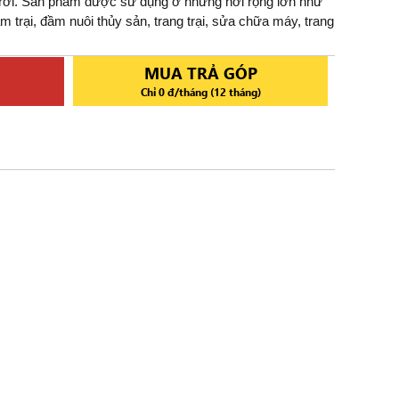
rời. Sản phẩm được sử dụng ở những nơi rộng lớn như
m trại, đầm nuôi thủy sản, trang trại, sửa chữa máy, trang
MUA TRẢ GÓP
Chỉ 0 đ/tháng (12 tháng)