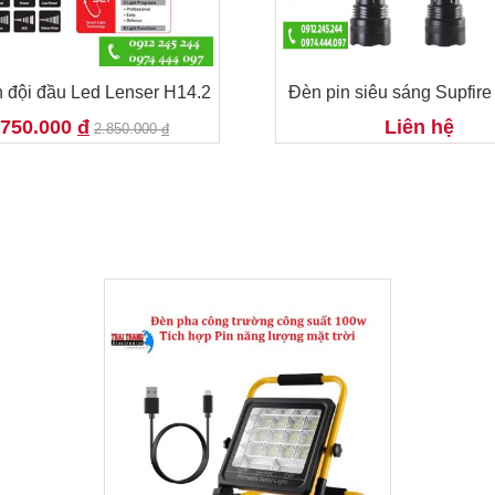
n đội đầu Led Lenser H14.2
Đèn pin siêu sáng Supfir
.750.000
đ
Liên hệ
2.850.000
đ