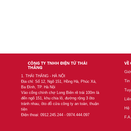
Đèn công trường LED 10
Liên hệ
CÔNG TY TNHH ĐIỆN TỬ THÁI
VỀ
THẮNG
Giớ
1. THÁI THẮNG - HÀ NỘI
Tin
Địa chỉ: Số 12, Ngõ 151, Hồng Hà, Phúc Xá,
Ba Đình, TP. Hà Nội
Tuy
Vào cổng chính chợ Long Biên rẽ trái 100m là
đến ngõ 151, khu chia lô, đường rộng 3 ôto
Liê
tránh nhau, ôto đỗ cửa công ty an toàn, thuận
Hệ 
tiện
Điện thoại: 0912.245.244 - 0974.444.097
F.A