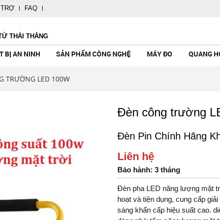
 TRỢ
FAQ
TỬ THÁI THẮNG
T BỊ AN NINH
SẢN PHẨM CÔNG NGHỆ
MÁY ĐO
QUANG H
G TRƯỜNG LED 100W
Đèn công trường 
Đèn Pin Chính Hãng K
CÔNG NGHỆ
TAY
ẢN GENTOS
NH
CAMERA KHÔNG DÂY
CHUÔNG CỬA MÀN HÌNH
MÁY ĐO KHÍ CÁC LOẠI
ỐNG NHÒM ĐO KHOẢNG CÁCH
ĐÈN PIN MỸ BUSHNELL - USA
LOA KÉO
MÁY DÒ KIM L
MÁY CHƠI GA
MÁY ĐO ÁNH 
KÍNH THIÊN V
ĐÈN PIN FENI
MÁY TRỢ GIẢ
KHÔNG DÂY
HƯỚNG DẪN V
Liên hệ
- Made In
Bảo hành: 3 tháng
alia
Đèn pha LED năng lượng mặt trờ
l USA
hoạt và tiện dụng, cung cấp giải
 Mỹ
sáng khẩn cấp hiệu suất cao. di