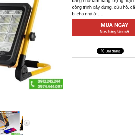
dàng nhờ tấm năng lượng mặt t
 Đức
công trình xây dựng, cứu hộ, cắ
elarus
bị cho nhà ở,….
 Nga
MUA NGAY
Giao hàng tận nơi
ng Khác
, Hàng Hải
ỉnh Zoom
t
Bỏ Túi