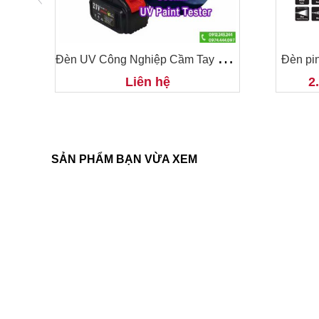
Đ
èn UV Công Nghiệp Cầm Tay WINNING LIGHT CT1800
09
Đèn pi
Liên hệ
2
SẢN PHẨM BẠN VỪA XEM