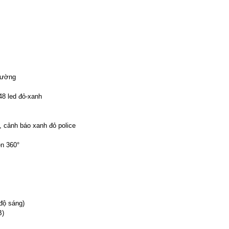
rường
48 led đỏ-xanh
, cảnh báo xanh đỏ police
èn 360°
 độ sáng)
B)