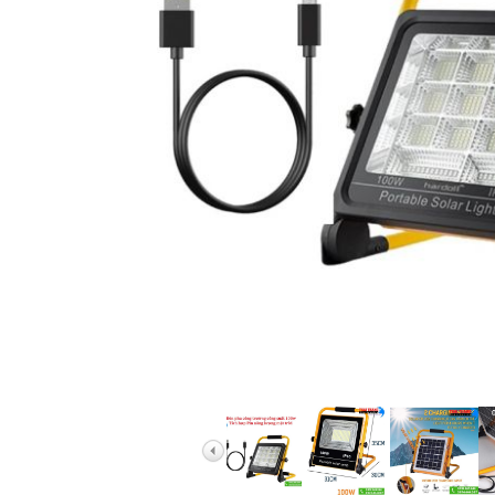
Ống Nhòm Bresser
Ống Nhòm Yukon B
Ống Nhòm Baigish
Ống Nhòm Nikula
Ống Nhòm Các Hã
Ống Nhòm Quân Sự
Ống Nhòm Điều Ch
Ống Nhòm Một Mắ
Ống Nhòm Du Lịch 