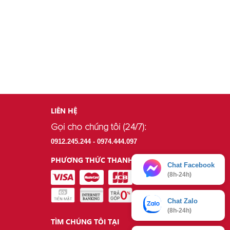
LIÊN HỆ
Gọi cho chúng tôi (24/7):
.
0912.245.244 - 0974.444.097
.
PHƯƠNG THỨC THANH TOÁN
Chat Facebook
(8h-24h)
Chat Zalo
(8h-24h)
TÌM CHÚNG TÔI TẠI