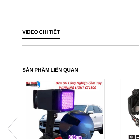
VIDEO CHI TIẾT
SẢN PHẨM LIÊN QUAN
25%