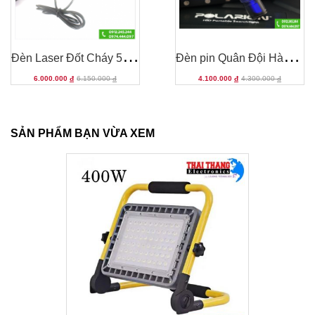
Đ
èn Laser Đốt Cháy 50KmW
Đ
èn pin Quân Đội Hàn Quốc Led 6W PL-6
6.000.000
đ
6.150.000
đ
4.100.000
đ
4.300.000
đ
SẢN PHẨM BẠN VỪA XEM