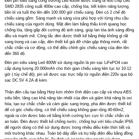
Đèn pin siêu sáng công trường Led 400W được trang bị 400 chip Led
SMD 2835 công suất 400w cao cấp, chống lóa, tiết kiệm năng lượng,
bền bỉ và tuổi thọ lên đến 100.000 giờ chiếu sáng. Đèn có 2 chế độ
chiếu sáng gồm: Sáng mạnh và sáng vừa phù hợp với từng nhu cầu
chiếu sáng của người dùng. Mặt đèn làm bằng thấu kính quang học
chống lóa, tăng gấp đôi cường độ ánh sáng, giúp lan tỏa ánh sáng đồng
đều và mạnh mẽ. Công tắc đèn được thiết kế bằng thép không gỉ rất
sang trọng và cao cấp, đèn thiết kế giá đỡ chân gập thông minh, rất
chắc chắn và cơ động, có thể điều chỉnh góc chiếu sáng của đèn lên
đến 360 độ.
Đèn pin siêu sáng Led 400W sử dụng nguồn là pin sạc LiFePO4 cao
cấp dung lượng 20.000mAh cho thời gian chiếu sáng liên tục từ 10-12
giờ ( tùy chế độ), pin sẽ được sạc trực tiếp từ nguồn điện 220v qua bộ
sạc DC 5V 4.2A đi kèm.
Thân đèn cấu tạo bằng Hợp kim nhôm tĩnh điện cao cấp và nhựa ABS
siêu bền, tăng cao khả năng tản nhiệt của đèn và giảm khả năng bị oxi
hóa, tạo sự chắc chắn và cảm giác sang trọng, pha đèn được thiết kế
để có góc chiếu rộng, có thể chiếu sáng không gian rộng 40-60m2,
ngoài ra còn được bảo vệ bằng kính cường lực cực kì chắc chắn và
an toàn. Đèn được thiết kế chống nước, chống bụi với tiêu chuẩn IP65
để người dùng có thể sử dụng được trong nhiều điều kiện thời tiết và
môi trường khác nhau. Toàn bộ dây dẫn và trụ tiếp điện đều bằng đồng