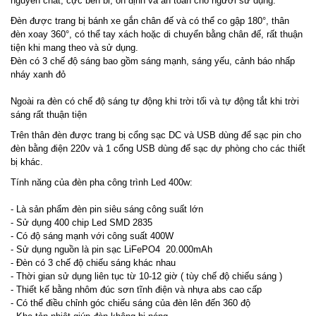
nguyên chất, cực bền bỉ, ổn định và an toàn cho người sử dụng.
Đèn được trang bị bánh xe gắn chân đế và có thể co gập 180°, thân
đèn xoay 360°, có thể tay xách hoặc di chuyển bằng chân đế, rất thuận
tiện khi mang theo và sử dụng.
Đèn có 3 chế độ sáng bao gồm sáng mạnh, sáng yếu, cảnh báo nhấp
nháy xanh đỏ
Ngoài ra đèn có chế độ sáng tự động khi trời tối và tự động tắt khi trời
sáng rất thuận tiện
Trên thân đèn được trang bị cổng sạc DC và USB dùng để sạc pin cho
đèn bằng điện 220v và 1 cổng USB dùng để sạc dự phòng cho các thiết
bị khác.
Tính năng của đèn pha công trình Led 400w:
- Là sản phẩm đèn pin siêu sáng công suất lớn
- Sử dụng 400 chip Led SMD 2835
- Có độ sáng mạnh với công suất 400W
- Sử dụng nguồn là pin sạc LiFePO4 20.000mAh
- Đèn có 3 chế độ chiếu sáng khác nhau
- Thời gian sử dụng liên tục từ 10-12 giờ ( tùy chế độ chiếu sáng )
- Thiết kế bằng nhôm đúc sơn tĩnh điện và nhựa abs cao cấp
- Có thể điều chỉnh góc chiếu sáng của đèn lên đến 360 độ