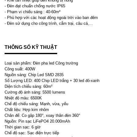
- Khe tản nhiệt giúp đèn không bị nóng
- Đèn đạt chuẩn chống nước IP65
- Phạm vi chiếu sáng : 40-60m²
- Phù hợp với các hoạt động ngoài trời vào ban đêm
- Đèn sử dụng cho công trình, cắm trại, câu cá,…
THÔNG SỐ KỸ THUẬT
Loại sản phẩm: Đèn pha led Công trường
Công suất: 400W
Nguồn sáng: Chip Led SMD 2835
Số Lượng LED: 400 Chip LED trắng + 30 led đỏ-xanh
Diện tích chiếu sáng: 60m²
Cường độ ánh sáng: 5500 lumens
Nhiệt độ màu: 6500K
Chế độ chiếu sáng: Mạnh, vừa, yếu
Chất liệu: Hợp kim nhôm
Chân đế: Co gập 180°, xoay thân đèn 360°
Nguồn: Pin sạc LiFePO4 20.000mAh
Thời gian sạc: 6 giờ
Chế độ sạc: Sạc điện trực tiếp