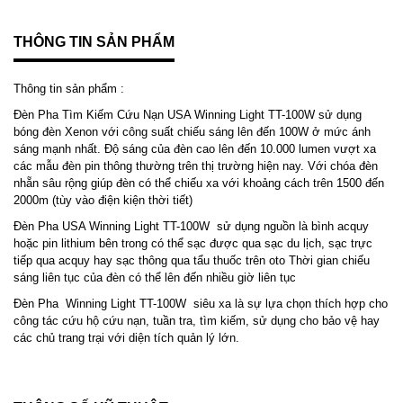
THÔNG TIN SẢN PHẨM
Thông tin sản phẩm :
Đèn Pha Tìm Kiếm Cứu Nạn USA Winning Light TT-100W sử dụng
bóng đèn Xenon với công suất chiếu sáng lên đến 100W ở mức ánh
sáng mạnh nhất. Độ sáng của đèn cao lên đến 10.000 lumen vượt xa
các mẫu đèn pin thông thường trên thị trường hiện nay. Với chóa đèn
nhẵn sâu rộng giúp đèn có thể chiếu xa với khoảng cách trên 1500 đến
2000m (tùy vào điện kiện thời tiết)
Đèn Pha USA Winning Light TT-100W sử dụng nguồn là bình acquy
hoặc pin lithium bên trong có thể sạc được qua sạc du lịch, sạc trực
tiếp qua acquy hay sạc thông qua tẩu thuốc trên oto Thời gian chiếu
sáng liên tục của đèn có thể lên đến nhiều giờ liên tục
Đèn Pha Winning Light TT-100W siêu xa là sự lựa chọn thích hợp cho
công tác cứu hộ cứu nạn, tuần tra, tìm kiếm, sử dụng cho bảo vệ hay
các chủ trang trại với diện tích quản lý lớn.