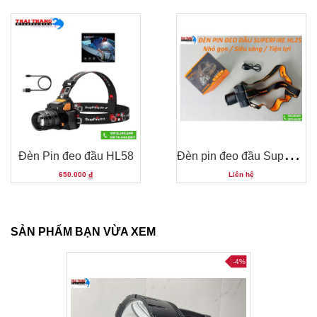
Đ
èn pin đeo đầu SuperFire HL25
Đèn Pin đeo đầu HL58
650.000
đ
Liên hệ
SẢN PHẨM BẠN VỪA XEM
-4%
-4%