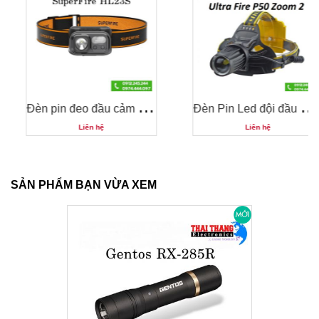
Đ
èn pin đeo đầu cảm ứng, 9 chế độ Superfire HL23-S
Đ
èn Pin Led đội đầu Ultra fire P50 Zoom
Liên hệ
Liên hệ
SẢN PHẨM BẠN VỪA XEM