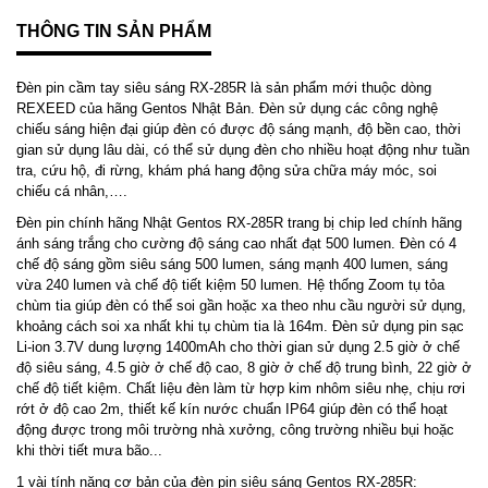
THÔNG TIN SẢN PHẨM
Đèn pin cầm tay siêu sáng RX-285R là sản phẩm mới thuộc dòng
REXEED của hãng Gentos Nhật Bản. Đèn sử dụng các công nghệ
chiếu sáng hiện đại giúp đèn có được độ sáng mạnh, độ bền cao, thời
gian sử dụng lâu dài, có thể sử dụng đèn cho nhiều hoạt động như tuần
tra, cứu hộ, đi rừng, khám phá hang động sửa chữa máy móc, soi
chiếu cá nhân,….
Đèn pin chính hãng Nhật Gentos RX-285R trang bị chip led chính hãng
ánh sáng trắng cho cường độ sáng cao nhất đạt 500 lumen. Đèn có 4
chế độ sáng gồm siêu sáng 500 lumen, sáng mạnh 400 lumen, sáng
vừa 240 lumen và chế độ tiết kiệm 50 lumen. Hệ thống Zoom tụ tỏa
chùm tia giúp đèn có thể soi gần hoặc xa theo nhu cầu người sử dụng,
khoảng cách soi xa nhất khi tụ chùm tia là 164m. Đèn sử dụng pin sạc
Li-ion 3.7V dung lượng 1400mAh cho thời gian sử dụng 2.5 giờ ở chế
độ siêu sáng, 4.5 giờ ở chế độ cao, 8 giờ ở chế độ trung bình, 22 giờ ở
chế độ tiết kiệm. Chất liệu đèn làm từ hợp kim nhôm siêu nhẹ, chịu rơi
rớt ở độ cao 2m, thiết kế kín nước chuẩn IP64 giúp đèn có thể hoạt
động được trong môi trường nhà xưởng, công trường nhiều bụi hoặc
khi thời tiết mưa bão...
1 vài tính năng cơ bản của đèn pin siêu sáng Gentos RX-285R: