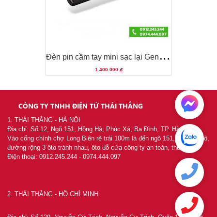
Đ
èn pin cầm tay mini sạc lại Gentos Nhật Bản RX-285R
Đ
èn pin cầm tay mini sạc lại Gentos Nhật Bản RX-285R
1.400.000
đ
CÔNG TY TNHH ĐIỆN TỬ THÁI THẮNG
1. THÁI THẮNG - HÀ NỘI
Địa chỉ: Số 12, Ngõ 151, Hồng Hà, Phúc Xá, Ba Đình, TP. Hà Nội
Vào cổng chính chợ Long Biên rẽ trái 100m là đến ngõ 151, khu chia lô,
đường rộng 3 ôto tránh nhau, ôto đỗ cửa công ty an toàn, thuận tiện
Điện thoại: 0912.245.244 - 0974.444.097
2. THÁI THẮNG - HỒ CHÍ MINH