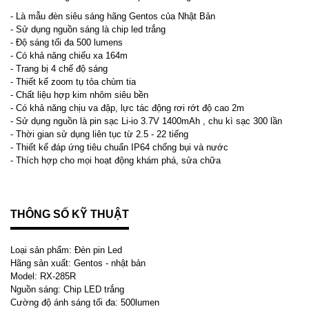
- Là mẫu đèn siêu sáng hãng Gentos của Nhật Bản
- Sử dụng nguồn sáng là chip led trắng
- Độ sáng tối đa 500 lumens
- Có khả năng chiếu xa 164m
- Trang bị 4 chế độ sáng
- Thiết kế zoom tụ tỏa chùm tia
- Chất liệu hợp kim nhôm siêu bền
- Có khả năng chịu va đập, lực tác động rơi rớt độ cao 2m
- Sử dụng nguồn là pin sạc Li-io 3.7V 1400mAh , chu kì sạc 300 lần
- Thời gian sử dụng liên tục từ 2.5 - 22 tiếng
- Thiết kế đáp ứng tiêu chuẩn IP64 chống bụi và nước
- Thích hợp cho mọi hoạt động khám phá, sửa chữa
THÔNG SỐ KỸ THUẬT
Loại sản phẩm: Đèn pin Led
Hãng sản xuất: Gentos - nhật bản
Model: RX-285R
Nguồn sáng: Chip LED trắng
Cường độ ánh sáng tối đa: 500lumen