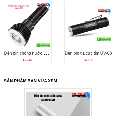
Đ
èn pin chống nước Supfire D10
Đèn pin tia cực tím UV-03
Liên hệ
Liên hệ
SẢN PHẨM BẠN VỪA XEM