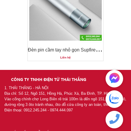
Đ
èn pin cầm tay nhỏ gọn Supfire S11
Đ
èn pin cầm tay nhỏ gọn Supfire S11
Liên hệ
CÔNG TY TNHH ĐIỆN TỬ THÁI THẮNG
1. THÁI THẮNG - HÀ NỘI
Địa chỉ: Số 12, Ngõ 151, Hồng Hà, Phúc Xá, Ba Đình, TP. Hà Nội
Vào cổng chính chợ Long Biên rẽ trái 100m là đến ngõ 151, khu chia lô,
đường rộng 3 ôto tránh nhau, ôto đỗ cửa công ty an toàn, thuận tiện
Điện thoại: 0912.245.244 - 0974.444.097