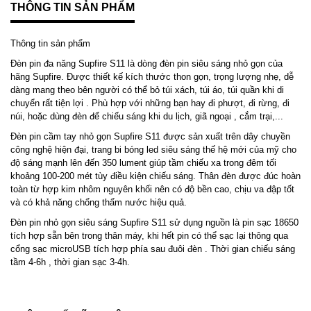
THÔNG TIN SẢN PHẨM
Thông tin sản phẩm
Đèn pin đa năng Supfire S11 là dòng đèn pin siêu sáng nhỏ gọn của
hãng Supfire. Được thiết kế kích thước thon gọn, trọng lượng nhẹ, dễ
dàng mang theo bên người có thể bỏ túi xách, túi áo, túi quần khi di
chuyển rất tiện lợi . Phù hợp với những bạn hay đi phượt, đi rừng, đi
núi, hoặc dùng đèn để chiếu sáng khi du lịch, giã ngoại , cắm trại,...
Đèn pin cầm tay nhỏ gọn Supfire S11 được sản xuất trên dây chuyền
công nghệ hiện đại, trang bi bóng led siêu sáng thế hệ mới của mỹ cho
độ sáng mạnh lên đến 350 lument giúp tầm chiếu xa trong đêm tối
khoảng 100-200 mét tùy điều kiện chiếu sáng. Thân đèn được đúc hoàn
toàn từ hợp kim nhôm nguyên khối nên có độ bền cao, chịu va đập tốt
và có khả năng chống thấm nước hiệu quả.
Đèn pin nhỏ gọn siêu sáng Supfire S11 sử dụng nguồn là pin sạc 18650
tích hợp sẵn bên trong thân máy, khi hết pin có thể sạc lại thông qua
cổng sạc microUSB tích hợp phía sau đuôi đèn . Thời gian chiếu sáng
tầm 4-6h , thời gian sạc 3-4h.