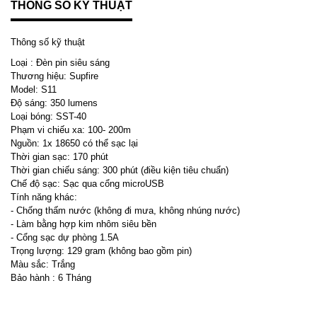
THÔNG SỐ KỸ THUẬT
Thông số kỹ thuật
Loại : Đèn pin siêu sáng
Thương hiệu: Supfire
Model: S11
Độ sáng: 350 lumens
Loại bóng: SST-40
Phạm vi chiếu xa: 100- 200m
Nguồn: 1x 18650 có thể sạc lại
Thời gian sạc: 170 phút
Thời gian chiếu sáng: 300 phút (điều kiện tiêu chuẩn)
Chế độ sạc: Sạc qua cổng microUSB
Tính năng khác:
- Chống thấm nước (không đi mưa, không nhúng nước)
- Làm bằng hợp kim nhôm siêu bền
- Cổng sạc dự phòng 1.5A
Trọng lượng: 129 gram (không bao gồm pin)
Màu sắc: Trắng
Bảo hành : 6 Tháng