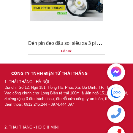
Đ
èn pin đeo đầu soi siêu xa 3 pin siêu khoẻ ultrafire P70
Đ
èn pin đeo đầu soi siêu xa 3 pin siêu khoẻ ultrafire P70
Liên hệ
CÔNG TY TNHH ĐIỆN TỬ THÁI THẮNG
1. THÁI THẮNG - HÀ NỘI
Địa chỉ: Số 12, Ngõ 151, Hồng Hà, Phúc Xá, Ba Đình, TP. Hà Nội
Vào cổng chính chợ Long Biên rẽ trái 100m là đến ngõ 151, khu chia lô,
đường rộng 3 ôto tránh nhau, ôto đỗ cửa công ty an toàn, thuận tiện
Điện thoại: 0912.245.244 - 0974.444.097
2. THÁI THẮNG - HỒ CHÍ MINH