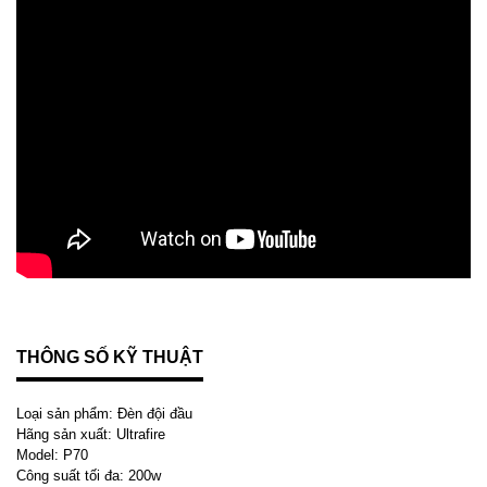
THÔNG SỐ KỸ THUẬT
Loại sản phẩm: Đèn đội đầu
Hãng sản xuất: Ultrafire
Model: P70
Công suất tối đa: 200w