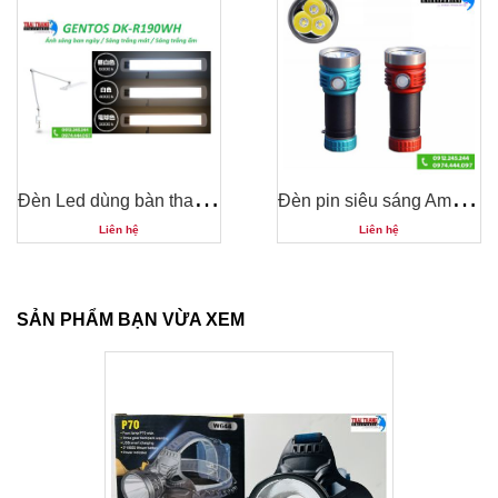
Đ
èn Led dùng bàn thao tác ngoại quan DK-R190WH
Đ
èn pin siêu sáng Amutorch X9 XML-L2
Liên hệ
Liên hệ
SẢN PHẨM BẠN VỪA XEM