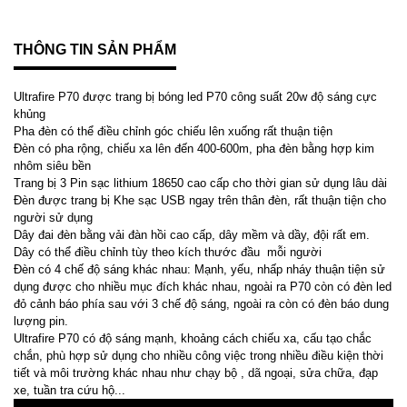
THÔNG TIN SẢN PHẨM
Ultrafire P70 được trang bị bóng led P70 công suất 20w độ sáng cực
khủng
Pha đèn có thể điều chỉnh góc chiếu lên xuống rất thuận tiện
Đèn có pha rộng, chiếu xa lên đến 400-600m, pha đèn bằng hợp kim
nhôm siêu bền
Trang bị 3 Pin sạc lithium 18650 cao cấp cho thời gian sử dụng lâu dài
Đèn được trang bị Khe sạc USB ngay trên thân đèn, rất thuận tiện cho
người sử dụng
Dây đai đèn bằng vải đàn hồi cao cấp, dây mềm và dầy, đội rất em.
Dây có thể điều chỉnh tùy theo kích thước đầu mỗi người
Đèn có 4 chế độ sáng khác nhau: Mạnh, yếu, nhấp nháy thuận tiện sử
dụng được cho nhiều mục đích khác nhau, ngoài ra P70 còn có đèn led
đỏ cảnh báo phía sau với 3 chế độ sáng, ngoài ra còn có đèn báo dung
lượng pin.
Ultrafire P70 có độ sáng mạnh, khoảng cách chiếu xa, cấu tạo chắc
chắn, phù hợp sử dụng cho nhiều công việc trong nhiều điều kiện thời
tiết và môi trường khác nhau như chạy bộ , dã ngoại, sửa chữa, đạp
xe, tuần tra cứu hộ...