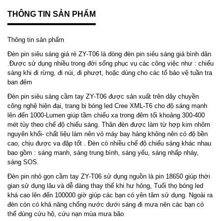
THÔNG TIN SẢN PHẨM
Thông tin sản phẩm
Đèn pin siêu sáng giá rẻ ZY-T06 là dòng đèn pin siêu sáng giá bình dân
.Được sử dụng nhiều trong đời sống phục vụ các công việc như : chiếu
sáng khi đi rừng, đi núi, đi phượt, hoặc dùng cho các tổ bảo vệ tuần tra
ban đêm
Đèn pin siêu sáng cầm tay ZY-T06 được sản xuất trên dây chuyền
công nghệ hiện đại, trang bị bóng led Cree XML-T6 cho độ sáng mạnh
lên đến 1000-Lumen giúp tầm chiếu xa trong đêm tối khoảng 300-400
mét tùy theo chế độ chiếu sáng. Thân đèn được làm từ hợp kim nhôm
nguyên khối- chất liệu làm nên vỏ máy bay hàng không nên có độ bền
cao, chịu được va đập tốt . Đèn có nhiều chế độ chiếu sáng khác nhau
bao gồm : sáng manh, sáng trung bình, sáng yếu, sáng nhấp nháy,
sáng SOS.
Đèn pin nhỏ gọn cầm tay ZY-T06 sử dụng nguồn là pin 18650 giúp thời
gian sử dụng lâu và dễ dàng thay thế khi hư hỏng, Tuổi thọ bóng led
khá cao lên đến 100000 giờ giúp các bạn có yên tâm sử dụng. Ngoài ra
đèn còn có khả năng chống nước dưới sáng đi mưa nên các bạn có
thể dùng cứu hộ, cứu nạn mùa mưa bão