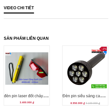
VIDEO CHI TIẾT
SẢN PHẨM LIÊN QUAN
-2%
đ
èn pin laser đốt cháy , hộp va li nhôm
Đ
èn pin siêu sáng cao cấp Led Lenser X21 1120 Lumens
3.400.000
đ
8.950.000
đ
9.100.000
đ