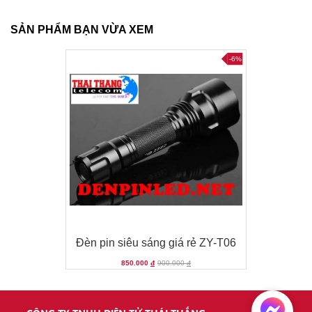
SẢN PHẨM BẠN VỪA XEM
-6%
-6%
-T06
Đèn pin siêu sáng giá rẻ ZY-T06
850.000
đ
900.000
đ
-6%