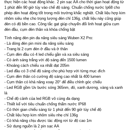
thực hiện các hoạt động khác. 2 pin sạc AA cho thời gian hoạt động từ
1 phút đến 90 giờ tùy vào chế độ sáng. Chuẩn chống nước Ip68 cho
phép đèn hoạt động tốt trong môi trường khắc nghiệt. Chất liệu hợp kim
nhôm siêu nhẹ cho trọng lượng đèn chỉ 136g, chất liệu này cũng giúp
đèn có độ bền cao. Công tắc gạt giúp chuyển đổi linh hoạt giữa cụm
đèn đầu, cụm đèn thân và khóa chống bật
Tính năng đèn pin đa năng siêu sáng Wuben X2 Pro:
- Là dòng đèn pin mini đa năng siêu sáng
- Trang bị 2 cụm đèn ở đầu và ở thân
- Cụm đèn đầu có 4 led chiếu gần và xa siêu sáng
- Có ánh sáng trắng với độ sáng đến 1500 lumen
- Khoảng cách chiếu xa nhất đạt 205m
- Led đầu có 3 chế độ sáng cho phù hợp với từng mục đích
- Cụm đèn thân có cường độ sáng cao nhất là 400 lumen
- Cụm thân có khả năng xoay 20° để điều chỉnh góc chiếu
- Led RGB gồm Uv bước sóng 365nm, đỏ, xanh dương, vàng và xanh
lá
- Chế độ cảnh của led RGB vô cùng đa dạng
- Thiết kế với tiêu chuẩn chống thấm nước IP68
- Có thời gian chiếu sáng từ 1 phút đến 90 giờ tùy chế độ
- Chất liệu hợp kim nhôm siêu nhẹ chỉ 136g
- Có khả năng chịu được tác động rơi từ độ cao 1m
- Sử dụng nguồn là 2 pin sạc AA