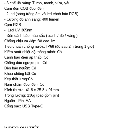
- 3 chế độ sáng: Turbo, mạnh, vừa, yếu
Cụm đèn COB đuôi đèn:
- 2 led (sáng trắng ấm và led cảnh báo RGB)
- Cường độ ánh sáng: 400 lumen
Cụm RGB:
- Led UV 365nm
- Đèn cảnh báo màu sắc ( xanh / đỏ / vàng )
Chống chịu va đập: Độ cao 1m
Tiêu chuẩn chống nước: IP68 (độ sâu 2m trong 1 giờ)
Kiểm soát nhiệt độ thông minh: Có
Cảnh báo điện áp thấp: Có
Chống đảo ngược pin: Có
Đèn báo nguồn: Có
Khóa chống bật:Có
Kẹp thắt lưng:Có
Nam châm đuôi đèn: Có
Kích thước: 41.8 x 25.8 x 91mm
Trọng lượng: 136g (bao gồm pin)
Nguồn : Pin AA
Cổng sạc: USB Type-C