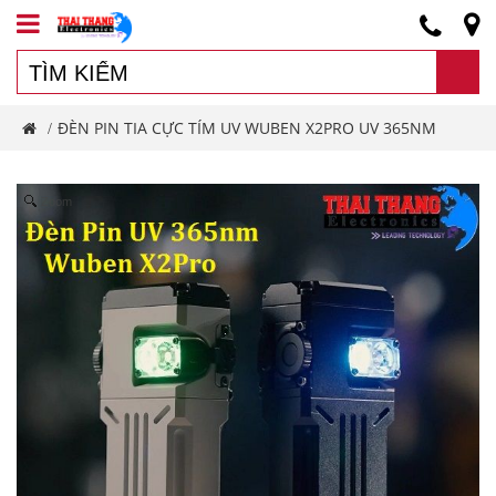
ĐÈN PIN TIA CỰC TÍM UV WUBEN X2PRO UV 365NM
/
Zoom