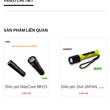
VIDEO CHI TIẾT
SẢN PHẨM LIÊN QUAN
Đ
èn pin 2AA JAPAN GENTOS BR-10M
Đèn pin NiteCore MH15
Liên hệ
Liên hệ