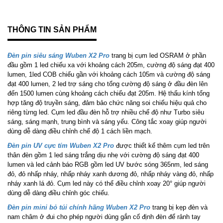
THÔNG TIN SẢN PHẨM
Đèn pin siêu sáng Wuben X2 Pro
trang bị cụm led OSRAM ở phần
đầu gồm 1 led chiếu xa với khoảng cách 205m, cường độ sáng đạt 400
lumen, 1led COB chiếu gần với khoảng cách 105m và cường độ sáng
đạt 400 lumen, 2 led trợ sáng cho tổng cường độ sáng ở đầu đèn lên
đến 1500 lumen cùng khoảng cách chiếu đạt 205m. Hệ thấu kính tổng
hợp tăng độ truyền sáng, đảm bảo chức năng soi chiếu hiệu quả cho
riêng từng led. Cụm led đầu đèn hỗ trợ nhiều chế độ như Turbo siêu
sáng, sáng mạnh, trung bình và sáng yếu. Công tắc xoay giúp người
dùng dễ dàng điều chỉnh chế độ 1 cách liền mạch.
Đèn pin UV cực tím Wuben X2 Pro
được thiết kế thêm cụm led trên
thân đèn gồm 1 led sáng trắng dịu nhẹ với cường độ sáng đạt 400
lumen và led cảnh báo RGB gồm led UV bước sóng 365nm, led sáng
đỏ, đỏ nhấp nháy, nhấp nháy xanh dương đỏ, nhấp nháy vàng đỏ, nhấp
nháy xanh lá đỏ. Cụm led này có thể điều chỉnh xoay 20° giúp người
dùng dễ dàng điều chỉnh góc chiếu.
Đèn pin mini bỏ túi chính hãng Wuben X2 Pro
trang bị kẹp đèn và
nam châm ở đui cho phép người dùng gắn cố định đèn để rảnh tay