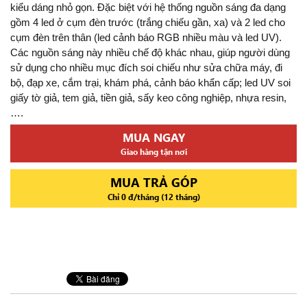
kiểu dáng nhỏ gọn. Đặc biệt với hệ thống nguồn sáng đa dạng
gồm 4 led ở cụm đèn trước (trắng chiếu gần, xa) và 2 led cho
cụm đèn trên thân (led cảnh báo RGB nhiều màu và led UV).
Các nguồn sáng này nhiều chế độ khác nhau, giúp người dùng
sử dụng cho nhiều mục đích soi chiếu như sửa chữa máy, đi
bộ, đạp xe, cắm trại, khám phá, cảnh báo khẩn cấp; led UV soi
giấy tờ giả, tem giả, tiền giả, sấy keo công nghiệp, nhựa resin,
….
MUA NGAY
Giao hàng tận nơi
MUA TRẢ GÓP
Chỉ 0 đ/tháng (12 tháng)