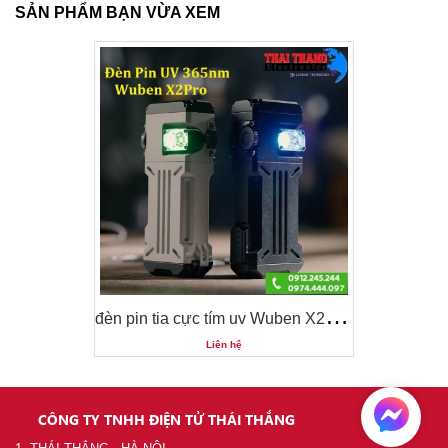
SẢN PHẨM BẠN VỪA XEM
đ
èn pin tia cực tím uv Wuben X2Pro UV 365nm
đ
èn pin tia cực tím uv Wuben X2Pro UV 365nm
Liên hệ
CÔNG TY TNHH ĐIỆN TỬ THÁI THẮNG