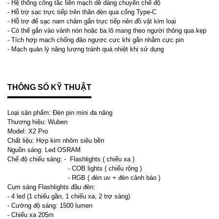
- Hệ thống công tắc liền mạch dễ dàng chuyển chế độ
- Hỗ trợ sạc trực tiếp trên thân đèn qua cổng Type-C
- Hỗ trợ đế sạc nam châm gắn trực tiếp nên đồ vật kim loại
- Có thể gắn vào vành nón hoặc ba lô mang theo người thông qua kẹp
- Tích hợp mạch chống đảo ngược cực khi gắn nhằm cực pin
- Mạch quản lý năng lượng tránh quá nhiệt khi sử dụng
THÔNG SỐ KỸ THUẬT
Loại sản phẩm: Đèn pin mini đa năng
Thương hiệu: Wuben
Model: X2 Pro
Chất liệu: Hợp kim nhôm siêu bền
Nguồn sáng: Led OSRAM
Chế độ chiếu sáng: - Flashlights ( chiếu xa )
- COB lights ( chiếu rộng )
- RGB ( đèn uv + đèn cảnh báo )
Cụm sáng Flashlights đầu đèn:
- 4 led (1 chiếu gần, 1 chiếu xa, 2 trợ sáng)
- Cường độ sáng: 1500 lumen
- Chiếu xa 205m