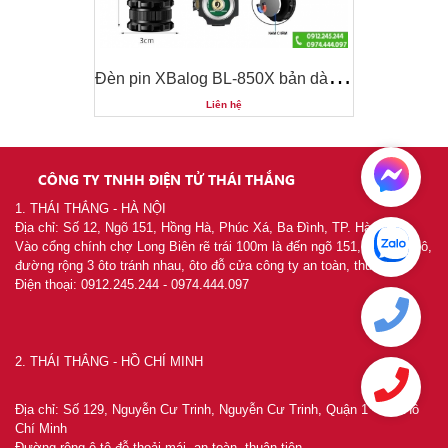
Đ
èn pin XBalog BL-850X bản dài / ngắn tuỳ chọn
Đ
èn pin XBalog BL-850X bản dài / ngắn tuỳ chọn
Liên hệ
CÔNG TY TNHH ĐIỆN TỬ THÁI THẮNG
1. THÁI THẮNG - HÀ NỘI
Địa chỉ: Số 12, Ngõ 151, Hồng Hà, Phúc Xá, Ba Đình, TP. Hà Nội
Vào cổng chính chợ Long Biên rẽ trái 100m là đến ngõ 151, khu chia lô,
đường rộng 3 ôto tránh nhau, ôto đỗ cửa công ty an toàn, thuận tiện
Điện thoại: 0912.245.244 - 0974.444.097
2. THÁI THẮNG - HỒ CHÍ MINH
Địa chỉ: Số 129, Nguyễn Cư Trinh, Nguyễn Cư Trinh, Quận 1 - TP. Hồ
Đ
èn pin XBalog BL-850X bản dài / ngắn tuỳ chọn
Chí Minh
Đường rộng ô tô đỗ thoải mái, an toàn, thuận tiện