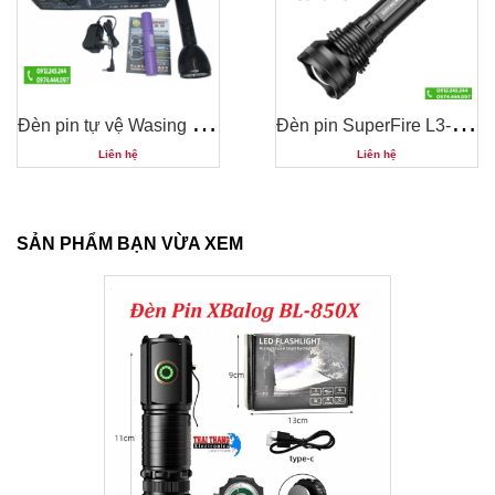
Đ
èn pin tự vệ Wasing WFL-H3
Đ
èn pin SuperFire L3-P90 36W 2700 Lumens
Liên hệ
Liên hệ
SẢN PHẨM BẠN VỪA XEM