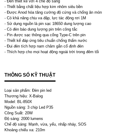
- Đèn thiết kế với 4 chế độ sáng
- Thiết bằng chất liệu hợp kim nhôm siêu bền
- Được Anod hóa tăng cường độ cứng và chống ăn mòn
- Có khả năng chịu va đập, lực tác động rơi 1M
- Sử dụng nguồn là pin sạc 18650 dung lượng cao
- Có đèn báo dung lượng pin trên công tắc
- Pin được sạc thông qua cổng Type-C trên pin
- Thiết kế đáp ứng tiêu chuẩn chống thấm nước
- Đui đèn tích hợp nam châm gắn cố định đèn
- Thích hợp cho mọi hoạt động ngoài trời trong đêm tối
THÔNG SỐ KỸ THUẬT
Loại sản phẩm: Đèn pin led
Thương hiệu: X-Balog
Model: BL-850X
Nguồn sáng: 3 chip Led P35
Công Suất: 20W
Độ sáng: 2000 lumens
Chế độ sáng: Mạnh, vừa, yếu, nhấp nháy, SOS
Khoảng chiếu xa: 210m