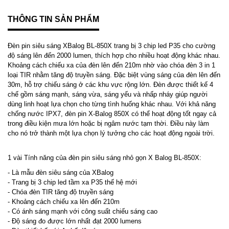
THÔNG TIN SẢN PHẨM
Đèn pin siêu sáng XBalog BL-850X trang bị 3 chip led P35 cho cường
độ sáng lên đến 2000 lumen, thích hợp cho nhiều hoạt động khác nhau.
Khoảng cách chiếu xa của đèn lên đến 210m nhờ vào chóa đèn 3 in 1
loại TIR nhằm tăng độ truyền sáng. Đặc biệt vùng sáng của đèn lên đến
30m, hỗ trợ chiếu sáng ở các khu vực rộng lớn. Đèn được thiết kế 4
chế gồm sáng mạnh, sáng vừa, sáng yếu và nhấp nháy giúp người
dùng linh hoạt lựa chọn cho từng tình huống khác nhau. Với khả năng
chống nước IPX7, đèn pin X-Balog 850X có thể hoạt động tốt ngay cả
trong điều kiện mưa lớn hoặc bị ngâm nước tạm thời. Điều này làm
cho nó trở thành một lựa chọn lý tưởng cho các hoạt động ngoài trời.
1 vài Tính năng của đèn pin siêu sáng nhỏ gọn X Balog BL-850X:
- Là mẫu đèn siêu sáng của XBalog
- Trang bị 3 chip led tầm xa P35 thế hệ mới
- Chóa đèn TIR tăng độ truyền sáng
- Khoảng cách chiếu xa lên đến 210m
- Có ánh sáng mạnh với công suất chiếu sáng cao
- Độ sáng đo được lớn nhất đạt 2000 lumens