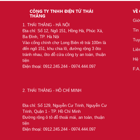
CÔNG TY TNHH ĐIỆN TỬ THÁI
VỀ
THẮNG
Giớ
1. THÁI THẮNG - HÀ NỘI
Tin
Địa chỉ: Số 12, Ngõ 151, Hồng Hà, Phúc Xá,
Ba Đình, TP. Hà Nội
Tuy
Vào cổng chính chợ Long Biên rẽ trái 100m là
đến ngõ 151, khu chia lô, đường rộng 3 ôto
Liê
tránh nhau, ôto đỗ cửa công ty an toàn, thuận
Hệ 
tiện
Điện thoại: 0912.245.244 - 0974.444.097
F.A
2. THÁI THẮNG - HỒ CHÍ MINH
Liên hệ
Địa chỉ: Số 129, Nguyễn Cư Trinh, Nguyễn Cư
Trinh, Quận 1 - TP. Hồ Chí Minh
Đường rộng ô tô đỗ thoải mái, an toàn, thuận
tiện
Điện thoại: 0912.245.244 - 0974.444.097