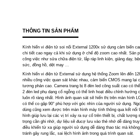
THÔNG TIN SẢN PHẨM
Kính hiển vi điện tử soi nổi External 1200x sử dụng cảm biến c
chi tiết cao ngay cả khi sử dụng ở chế độ zoom cao nhất. Sản
công việc như sửa chữa điện tử, lắp ráp linh kiện, giảng dạy, bện
sức, đồng hồ, dệt may …
Kính hiển vi điện tử External sử dụng hệ thống Zoom lên đến 12
nhiều công việc quan sát khác nhau, cảm biến CMOS mang lại c
tương phản cao. Camera trang bị 8 đèn led công suất cao có thể
2 đèn led phụ dạng cổ ngỗng có thể linh hoạt điều chỉnh hướng 
luôn rõ ràng nhất. Hình ảnh quan sát sẽ hiển thị trên màn hình 
có thế co gập 90° phù hợp với góc nhìn của người sử dụng. Ngo
dùng cũng xem được trên màn hình máy tính thông qua kết nối 
hình giúp lưu lại các vị trí xảy ra sự cố trên thiết bị, chất lượn
trọng cần ghi nhớ, dự liệu sẽ đucợ lưu vào thẻ nhớ dễ dàng truy 
điều khiển từ xa giúp người sử dụng dễ dàng thao tác mà không
tránh gây rung lắc, sai lệch hình ảnh trong quá trình quan sát.