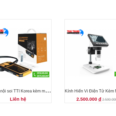
C
amera nội soi đường ống 8.2mm CNS0701
Liên hệ
Liên hệ