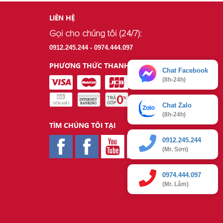
LIÊN HỆ
Gọi cho chúng tôi (24/7):
.
0912.245.244 - 0974.444.097
.
PHƯƠNG THỨC THANH TOÁN
Chat Facebook
(8h-24h)
Chat Zalo
(8h-24h)
TÌM CHÚNG TÔI TẠI
0912.245.244
(Mr. Sơn)
0974.444.097
(Mr. Lâm)