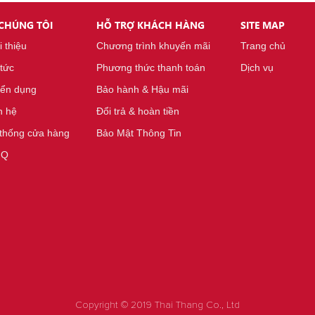
 CHÚNG TÔI
HỖ TRỢ KHÁCH HÀNG
SITE MAP
i thiệu
Chương trình khuyến mãi
Trang chủ
 tức
Phương thức thanh toán
Dịch vụ
ển dụng
Bảo hành & Hậu mãi
n hệ
Đổi trả & hoàn tiền
thống cửa hàng
Bảo Mật Thông Tin
.Q
K
ÍNH HIỂN VI SOI NỔI EXTERNAL 1200X MÀN HÌNH 7INCH
Copyright © 2019 Thai Thang Co., Ltd