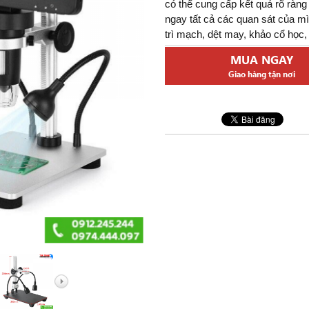
 Đức
có thể cung cấp kết quả rõ ràn
ngay tất cả các quan sát của m
elarus
trì mạch, dệt may, khảo cổ học,
 Nga
MUA NGAY
ng Khác
Giao hàng tận nơi
, Hàng Hải
ỉnh Zoom
t
Bỏ Túi