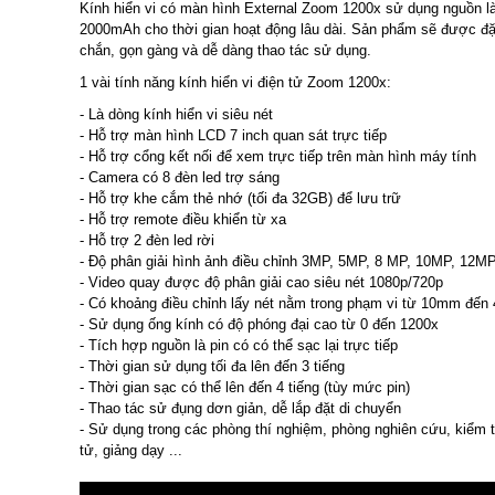
Kính hiển vi có màn hình External Zoom 1200x sử dụng nguồn l
2000mAh cho thời gian hoạt động lâu dài. Sản phẩm sẽ được đặt
chắn, gọn gàng và dễ dàng thao tác sử dụng.
1 vài tính năng kính hiển vi điện tử Zoom 1200x:
- Là dòng kính hiển vi siêu nét
- Hỗ trợ màn hình LCD 7 inch quan sát trực tiếp
- Hỗ trợ cổng kết nối để xem trực tiếp trên màn hình máy tính
- Camera có 8 đèn led trợ sáng
- Hỗ trợ khe cắm thẻ nhớ (tối đa 32GB) để lưu trữ
- Hỗ trợ remote điều khiển từ xa
- Hỗ trợ 2 đèn led rời
- Độ phân giải hình ảnh điều chỉnh 3MP, 5MP, 8 MP, 10MP, 12M
- Video quay được độ phân giải cao siêu nét 1080p/720p
- Có khoảng điều chỉnh lấy nét nằm trong phạm vi từ 10mm đế
- Sử dụng ống kính có độ phóng đại cao từ 0 đến 1200x
- Tích hợp nguồn là pin có có thể sạc lại trực tiếp
- Thời gian sử dụng tối đa lên đến 3 tiếng
- Thời gian sạc có thể lên đến 4 tiếng (tùy mức pin)
- Thao tác sử đụng dơn giản, dễ lắp đặt di chuyển
- Sử dụng trong các phòng thí nghiệm, phòng nghiên cứu, kiểm tr
tử, giảng dạy ...