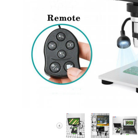
Ống Nhòm Bresser
Ống Nhòm Yukon B
Ống Nhòm Baigish
Ống Nhòm Nikula
Ống Nhòm Các Hã
Ống Nhòm Quân Sự
Ống Nhòm Điều Ch
Ống Nhòm Một Mắ
Ống Nhòm Du Lịch 