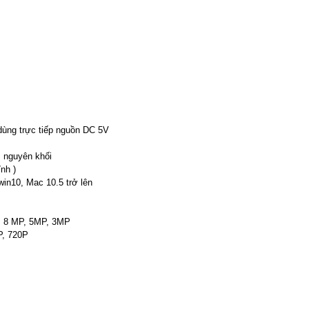
dùng trực tiếp nguồn DC 5V
 nguyên khối
ỉnh )
win10, Mac 10.5 trở lên
P, 8 MP, 5MP, 3MP
0P, 720P