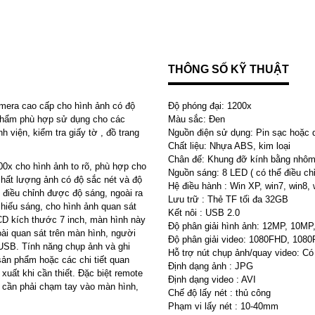
THÔNG SỐ KỸ THUẬT
amera cao cấp cho hình ảnh có độ
Độ phóng đại: 1200x
 phẩm phù hợp sử dụng cho các
Màu sắc: Đen
h viện, kiểm tra giấy tờ , đồ trang
Nguồn điện sử dụng: Pin sạc hoặc 
Chất liệu: Nhựa ABS, kim loại
Chân đế: Khung đỡ kính bằng nhôm
00x cho hình ảnh to rõ, phù hợp cho
Nguồn sáng: 8 LED ( có thể điều ch
hất lượng ảnh có độ sắc nét và độ
Hệ điều hành : Win XP, win7, win8, 
 điều chỉnh được độ sáng, ngoài ra
Lưu trữ : Thẻ TF tối đa 32GB
chiếu sáng, cho hình ảnh quan sát
Kết nôi : USB 2.0
LCD kích thước 7 inch, màn hình này
Độ phân giải hình ảnh: 12MP, 10M
ài quan sát trên màn hình, người
Độ phân giải video: 1080FHD, 108
USB. Tính năng chụp ảnh và ghi
Hỗ trợ nút chụp ảnh/quay video: Có
g sản phẩm hoặc các chi tiết quan
Định dạng ảnh : JPG
xuất khi cần thiết. Đặc biệt remote
Định dạng video : AVI
 cần phải chạm tay vào màn hình,
Chế độ lấy nét : thủ công
Phạm vi lấy nét : 10-40mm