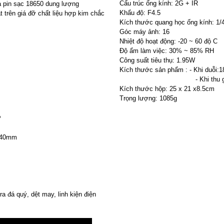
Cấu trúc ống kính: 2G + IR
à pin sạc 18650 dung lượng
Khẩu độ: F4.5
 trên giá đỡ chất liệu hợp kim chắc
Kích thước quang học ống kính: 1/
Góc máy ảnh: 16
Nhiệt độ hoạt động: -20 ~ 60 độ C
Độ ẩm làm việc: 30% ~ 85% RH
Công suất tiêu thụ: 1.95W
Kích thước sản phẩm : - Khi duỗi:
- Khi thu gọn: 18 
Kích thước hộp: 25 x 21 x8.5cm
Trọng lượng: 1085g
P
n 40mm
a đá quý, dệt may, linh kiện điện