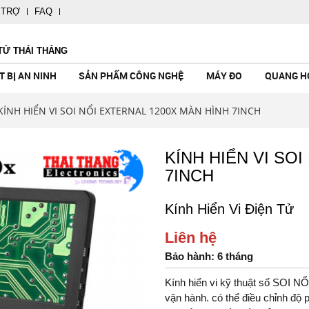
 TRỢ
FAQ
TỬ THÁI THẮNG
T BỊ AN NINH
SẢN PHẨM CÔNG NGHỆ
MÁY ĐO
QUANG H
KÍNH HIỂN VI SOI NỔI EXTERNAL 1200X MÀN HÌNH 7INCH
KÍNH HIỂN VI SO
7INCH
CÔNG NGHỆ
TAY
ẢN GENTOS
NH
CAMERA KHÔNG DÂY
CHUÔNG CỬA MÀN HÌNH
MÁY ĐO KHÍ CÁC LOẠI
ỐNG NHÒM ĐO KHOẢNG CÁCH
ĐÈN PIN MỸ BUSHNELL - USA
LOA KÉO
MÁY DÒ KIM L
MÁY CHƠI GA
MÁY ĐO ÁNH 
KÍNH THIÊN V
ĐÈN PIN FENI
MÁY TRỢ GIẢ
Kính Hiển Vi Điện Tử
KHÔNG DÂY
HƯỚNG DẪN V
- Made In
Liên hệ
Bảo hành: 6 tháng
alia
l USA
Kính hiển vi kỹ thuật số SOI 
 Mỹ
vận hành. có thể điều chỉnh độ 