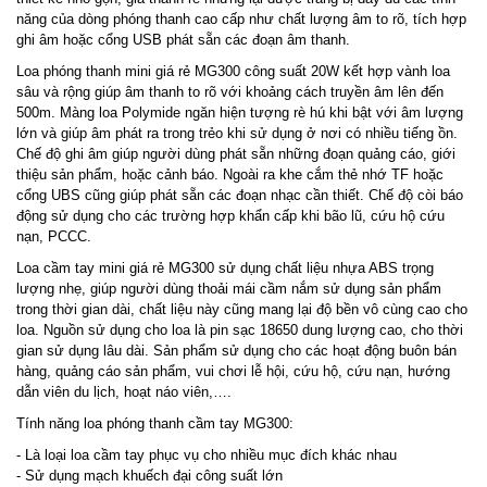
năng của dòng phóng thanh cao cấp như chất lượng âm to rõ, tích hợp
ghi âm hoặc cổng USB phát sẵn các đoạn âm thanh.
Loa phóng thanh mini giá rẻ MG300 công suất 20W kết hợp vành loa
sâu và rộng giúp âm thanh to rõ với khoảng cách truyền âm lên đến
500m. Màng loa Polymide ngăn hiện tượng rè hú khi bật với âm lượng
lớn và giúp âm phát ra trong trẻo khi sử dụng ở nơi có nhiều tiếng ồn.
Chế độ ghi âm giúp người dùng phát sẵn những đoạn quảng cáo, giới
thiệu sản phẩm, hoặc cảnh báo. Ngoài ra khe cắm thẻ nhớ TF hoặc
cổng UBS cũng giúp phát sẵn các đoạn nhạc cần thiết. Chế độ còi báo
động sử dụng cho các trường hợp khẩn cấp khi bão lũ, cứu hộ cứu
nạn, PCCC.
Loa cầm tay mini giá rẻ MG300 sử dụng chất liệu nhựa ABS trọng
lượng nhẹ, giúp người dùng thoải mái cầm nắm sử dụng sản phẩm
trong thời gian dài, chất liệu này cũng mang lại độ bền vô cùng cao cho
loa. Nguồn sử dụng cho loa là pin sạc 18650 dung lượng cao, cho thời
gian sử dụng lâu dài. Sản phẩm sử dụng cho các hoạt động buôn bán
hàng, quảng cáo sản phẩm, vui chơi lễ hội, cứu hộ, cứu nạn, hướng
dẫn viên du lịch, hoạt náo viên,….
Tính năng loa phóng thanh cầm tay MG300:
- Là loại loa cầm tay phục vụ cho nhiều mục đích khác nhau
- Sử dụng mạch khuếch đại công suất lớn