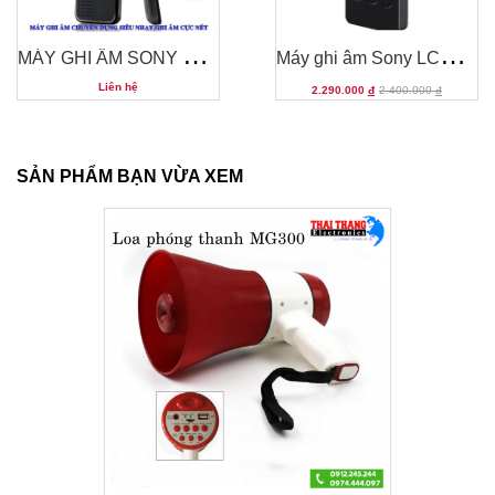
M
ÁY GHI ÂM SONY SIÊU MỎNG,SIÊU NÉT ICD-ZX100
M
áy ghi âm Sony LCD-UX523F/B
Liên hệ
2.290.000
đ
2.400.000
đ
SẢN PHẨM BẠN VỪA XEM