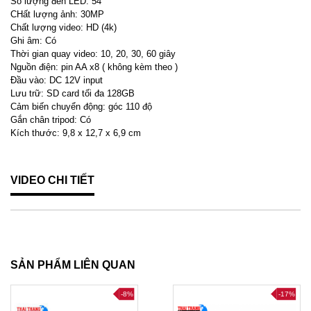
Số lượng đèn LED: 54
CHất lượng ảnh:
30MP
Chất lượng video: HD (4k)
Ghi âm:
Có
Thời gian quay video: 10, 20, 30, 60 giây
Nguồn điện: pin AA x8 ( không kèm theo )
Đầu vào: DC 12V input
Lưu trữ: SD card tối đa 128GB
Cảm biến chuyển động: góc 110 độ
Gắn chân tripod: Có
Kích thước:
9,8 x 12,7 x 6,9 cm
VIDEO CHI TIẾT
SẢN PHẨM LIÊN QUAN
-8%
-17%