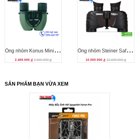
Ố
ng nhòm Konus MiniZoom 8-17x25
Ố
ng nhòm Steiner Safari Ultrasharp 10x30
2.400.000
đ
2.600.000
đ
10.000.000
đ
12.000.000
đ
SẢN PHẨM BẠN VỪA XEM