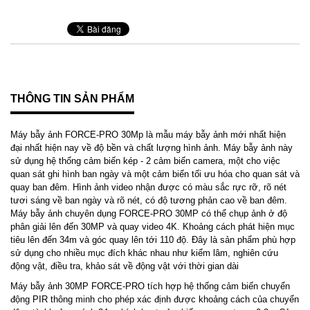
THÔNG TIN SẢN PHẨM
Máy bẫy ảnh FORCE-PRO 30Mp là mẫu máy bẫy ảnh mới nhất hiện
đại nhất hiện nay về độ bền và chất lượng hình ảnh. Máy bẫy ảnh này
sử dụng hệ thống cảm biến kép - 2 cảm biến camera, một cho việc
quan sát ghi hình ban ngày và một cảm biến tối ưu hóa cho quan sát và
quay ban đêm. Hình ảnh video nhận được có màu sắc rực rỡ, rõ nét
tươi sáng về ban ngày và rõ nét, có độ tương phản cao về ban đêm.
Máy bẫy ảnh chuyên dụng FORCE-PRO 30MP có thể chụp ảnh ở độ
phân giải lên đến 30MP và quay video 4K. Khoảng cách phát hiện mục
tiêu lên đến 34m và góc quay lên tới 110 độ. Đây là sản phẩm phù hợp
sử dụng cho nhiều mục đích khác nhau như kiểm lâm, nghiên cứu
động vật, điều tra, khảo sát về động vật với thời gian dài
Máy bẫy ảnh 30MP FORCE-PRO tích hợp hệ thống cảm biến chuyển
động PIR thông minh cho phép xác định được khoảng cách của chuyển