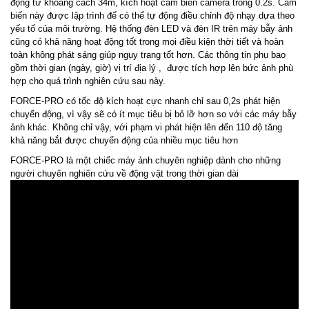
động từ khoảng cách 34m, kích hoạt cảm biến camera trong 0.2s. Cảm
biến này được lập trình để có thể tự động điều chỉnh độ nhạy dựa theo
yếu tố của môi trường. Hệ thống đèn LED và đèn IR trên máy bẫy ảnh
cũng có khả năng hoạt động tốt trong mọi điều kiện thời tiết và hoàn
toàn không phát sáng giúp ngụy trang tốt hơn. Các thông tin phụ bao
gồm thời gian (ngày, giờ) vị trí địa lý , được tích hợp lên bức ảnh phù
hợp cho quá trình nghiên cứu sau này.
FORCE-PRO có tốc độ kích hoạt cực nhanh chỉ sau 0,2s phát hiện
chuyển động, vì vậy sẽ có ít mục tiêu bị bỏ lỡ hơn so với các máy bẫy
ảnh khác. Không chỉ vậy, với phạm vi phát hiện lên đến 110 độ tăng
khả năng bắt được chuyển động của nhiều mục tiêu hơn
FORCE-PRO là một chiếc máy ảnh chuyên nghiệp dành cho những
người chuyên nghiên cứu về động vật trong thời gian dài