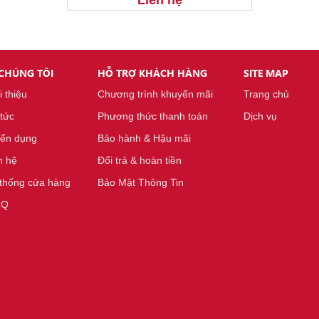
Liên hệ
 CHÚNG TÔI
HỖ TRỢ KHÁCH HÀNG
SITE MAP
i thiệu
Chương trình khuyến mãi
Trang chủ
 tức
Phương thức thanh toán
Dịch vụ
ển dụng
Bảo hành & Hậu mãi
n hệ
Đổi trả & hoàn tiền
thống cửa hàng
Bảo Mật Thông Tin
.Q
M
áy đo khoảng cách, diện tích, thể tích hình hộp SW-40 40m