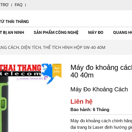
 TRỢ
FAQ
TỬ THÁI THẮNG
T BỊ AN NINH
SẢN PHẨM CÔNG NGHỆ
MÁY ĐO
QUANG H
G CÁCH, DIỆN TÍCH, THỂ TÍCH HÌNH HỘP SW-40 40M
Máy đo khoảng cách,
40 40m
CÔNG NGHỆ
TAY
ẢN GENTOS
NH
CAMERA KHÔNG DÂY
CHUÔNG CỬA MÀN HÌNH
MÁY ĐO KHÍ CÁC LOẠI
ỐNG NHÒM ĐO KHOẢNG CÁCH
ĐÈN PIN MỸ BUSHNELL - USA
LOA KÉO
MÁY DÒ KIM L
MÁY CHƠI GA
MÁY ĐO ÁNH 
KÍNH THIÊN V
ĐÈN PIN FENI
MÁY TRỢ GIẢ
Máy Đo Khoảng Cách
KHÔNG DÂY
HƯỚNG DẪN V
- Made In
Liên hệ
Bảo hành: 6 Tháng
alia
l USA
Máy đo khoảng cách chính hãng
 Mỹ
đại trang bị Laser định hướng g