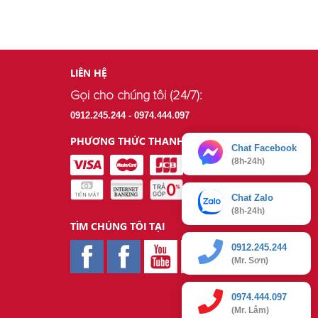
LIÊN HỆ
Gọi cho chúng tôi (24/7):
.
0912.245.244 - 0974.444.097
.
PHƯƠNG THỨC THANH TOÁN
Chat Facebook
(8h-24h)
Chat Zalo
(8h-24h)
TÌM CHÚNG TÔI TẠI
0912.245.244
(Mr. Sơn)
0974.444.097
(Mr. Lâm)