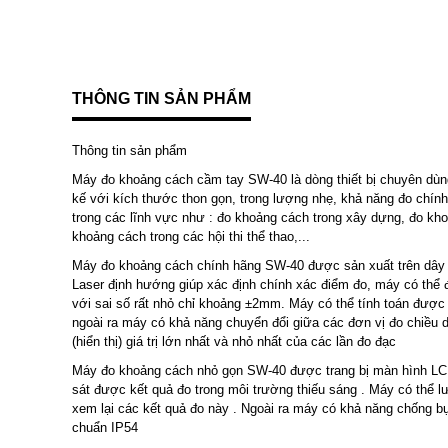
THÔNG TIN SẢN PHẨM
Thông tin sản phẩm
Máy đo khoảng cách cầm tay SW-40 là dòng thiết bị chuyên dùn
kế với kích thước thon gọn, trong lượng nhẹ, khả năng đo chí
trong các lĩnh vực như : đo khoảng cách trong xây dựng, đo kho
khoảng cách trong các hội thi thể thao,...
Máy đo khoảng cách chính hãng SW-40 được sản xuất trên dây c
Laser định hướng giúp xác định chính xác điểm đo, máy có thể
với sai số rất nhỏ chỉ khoảng ±2mm. Máy có thể tính toán được 
ngoài ra máy có khả năng chuyển đổi giữa các đơn vị đo chiều d
(hiển thị) giá trị lớn nhất và nhỏ nhất của các lần đo đạc
Máy đo khoảng cách nhỏ gọn SW-40 được trang bị màn hình LCD 
sát được kết quả đo trong môi trường thiếu sáng . Máy có thể lư
xem lại các kết quả đo này . Ngoài ra máy có khả năng chống bụ
chuẩn IP54