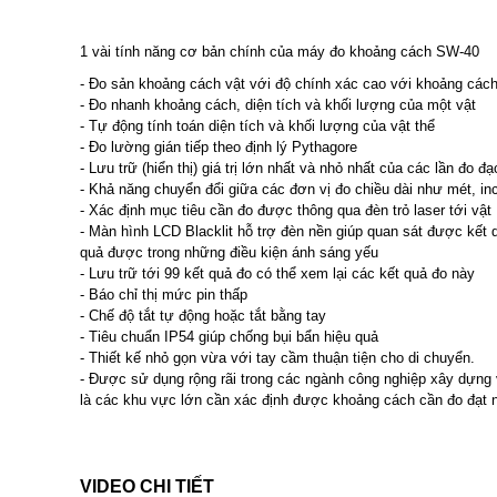
1 vài tính năng cơ bản chính của máy đo khoảng cách SW-40
- Đo sản khoảng cách vật với độ chính xác cao với khoảng cách
- Đo nhanh khoảng cách, diện tích và khối lượng của một vật
- Tự động tính toán diện tích và khối lượng của vật thể
- Đo lường gián tiếp theo định lý Pythagore
- Lưu trữ (hiển thị) giá trị lớn nhất và nhỏ nhất của các lần đo đạ
- Khả năng chuyển đổi giữa các đơn vị đo chiều dài như mét, inc
- Xác định mục tiêu cần đo được thông qua đèn trỏ laser tới vật
- Màn hình LCD Blacklit hỗ trợ đèn nền giúp quan sát được kết q
quả được trong những điều kiện ánh sáng yếu
- Lưu trữ tới 99 kết quả đo có thể xem lại các kết quả đo này
- Báo chỉ thị mức pin thấp
- Chế độ tắt tự động hoặc tắt bằng tay
- Tiêu chuẩn IP54 giúp chống bụi bẩn hiệu quả
- Thiết kế nhỏ gọn vừa với tay cầm thuận tiện cho di chuyển.
- Được sử dụng rộng rãi trong các ngành công nghiệp xây dựng
là các khu vực lớn cần xác định được khoảng cách cần đo đạt 
VIDEO CHI TIẾT