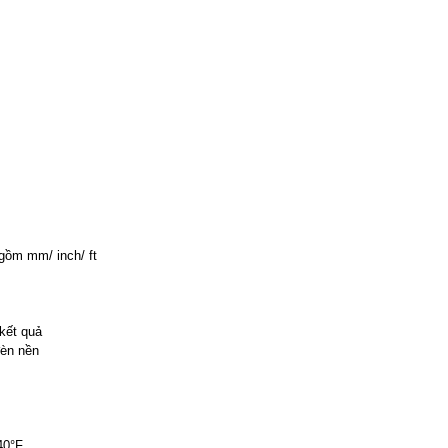
gồm mm/ inch/ ft
 kết quả
đèn nền
40°F