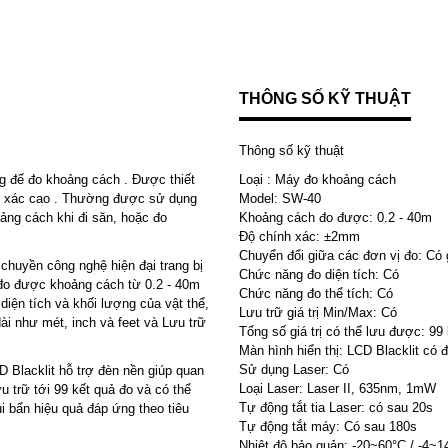
THÔNG SỐ KỸ THUẬT
Thông số kỹ thuật
g để đo khoảng cách . Được thiết
Loại : Máy đo khoảng cách
nh xác cao . Thường được sử dụng
Model: SW-40
ảng cách khi đi săn, hoặc đo
Khoảng cách đo được: 0.2 - 40m
Độ chính xác: ±2mm
Chuyển đổi giữa các đơn vị đo: Có 
huyền công nghệ hiện đại trang bị
Chức năng đo diện tích: Có
 đo được khoảng cách từ 0.2 - 40m
Chức năng đo thể tích: Có
diện tích và khối lượng của vật thể,
Lưu trữ giá trị Min/Max: Có
ài như mét, inch và feet và Lưu trữ
Tổng số giá trị có thể lưu được: 99
Màn hình hiển thị: LCD Blacklit có 
Sử dụng Laser: Có
Blacklit hỗ trợ đèn nền giúp quan
Loại Laser: Laser II, 635nm, 1mW
u trữ tới 99 kết quả đo và có thể
Tự động tắt tia Laser:
có sau 20s
i bẩn hiệu quả đáp ứng theo tiêu
Tự động tắt máy: Có sau 180s
Nhiệt độ bảo quản: -20~60°C / -4~1