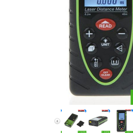
Ống Nhòm Bresser
Ống Nhòm Yukon B
Ống Nhòm Baigish
Ống Nhòm Nikula
Ống Nhòm Các Hã
Ống Nhòm Quân Sự
Ống Nhòm Điều Ch
Ống Nhòm Một Mắ
Ống Nhòm Du Lịch 