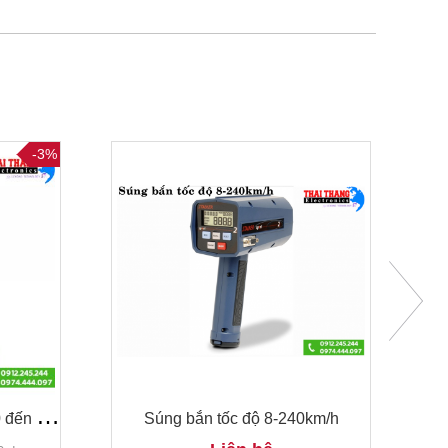
-3%
M
áy đo nhiệt độ cầm tay -50 đến 2200 độ chính hãng Germany
Súng bắn tốc độ 8-240km/h