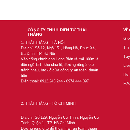
Liên hệ
CÔNG TY TNHH ĐIỆN TỬ THÁI
VỀ
THẮNG
Giớ
1. THÁI THẮNG - HÀ NỘI
Tin
Địa chỉ: Số 12, Ngõ 151, Hồng Hà, Phúc Xá,
Ba Đình, TP. Hà Nội
Tuy
Vào cổng chính chợ Long Biên rẽ trái 100m là
đến ngõ 151, khu chia lô, đường rộng 3 ôto
Liê
tránh nhau, ôto đỗ cửa công ty an toàn, thuận
Hệ 
tiện
Điện thoại: 0912.245.244 - 0974.444.097
F.A
2. THÁI THẮNG - HỒ CHÍ MINH
Liên hệ
Địa chỉ: Số 129, Nguyễn Cư Trinh, Nguyễn Cư
Trinh, Quận 1 - TP. Hồ Chí Minh
Đường rộng ô tô đỗ thoải mái, an toàn, thuận