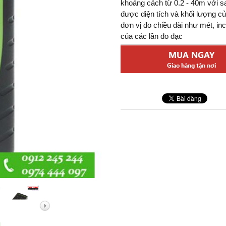
 Đức
khoảng cách từ 0.2 - 40m với s
được diện tích và khối lượng củ
elarus
đơn vị đo chiều dài như mét, inch
 Nga
của các lần đo đạc
MUA NGAY
ng Khác
Giao hàng tận nơi
, Hàng Hải
ỉnh Zoom
t
Bỏ Túi