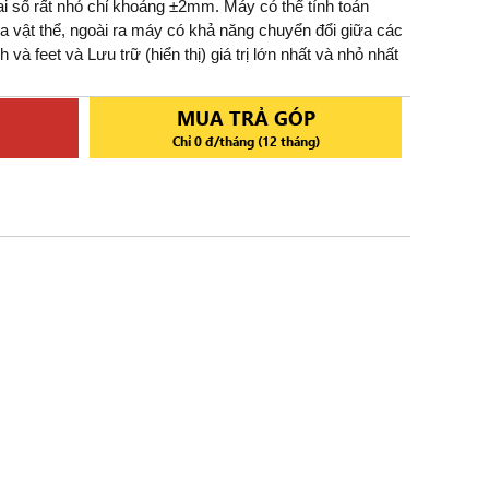
ai số rất nhỏ chỉ khoảng ±2mm. Máy có thể tính toán
a vật thể, ngoài ra máy có khả năng chuyển đổi giữa các
 và feet và Lưu trữ (hiển thị) giá trị lớn nhất và nhỏ nhất
MUA TRẢ GÓP
Chỉ 0 đ/tháng (12 tháng)