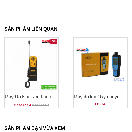
SẢN PHẨM LIÊN QUAN
-5%
M
áy Đo Khí Làm Lạnh AR5750A
M
áy đo khí Oxy chuyên nghiệp AR8100
Liên hệ
2.600.000
đ
2.750.000
đ
SẢN PHẨM BẠN VỪA XEM