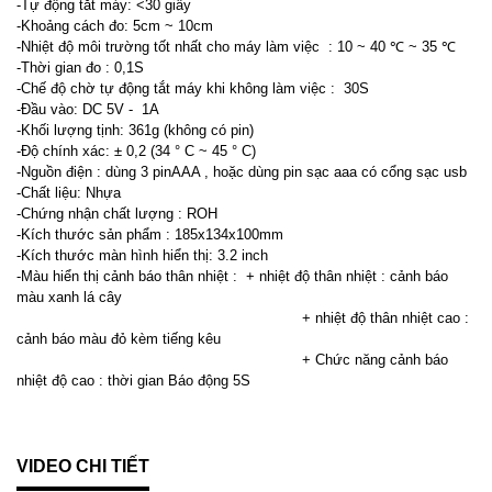
-Tự động tắt máy: <30 giây
-Khoảng cách đo: 5cm ~ 10cm
-Nhiệt độ môi trường tốt nhất cho máy làm việc : 10 ~ 40
℃
~ 35
℃
-Thời gian đo : 0,1S
-Chế độ chờ tự động tắt máy khi không làm việc : 30S
-Đầu vào: DC 5V - 1A
-Khối lượng tịnh: 361g (không có pin)
-Độ chính xác: ± 0,2 (34 ° C ~ 45 ° C)
-Nguồn điện : dùng 3 pinAAA , hoặc dùng pin sạc aaa có cổng sạc usb
-Chất liệu: Nhựa
-Chứng nhận chất lượng : ROH
-Kích thước sản phẩm : 185x134x100mm
-Kích thước màn hình hiển thị: 3.2 inch
-Màu hiển thị cảnh báo thân nhiệt : + nhiệt độ thân nhiệt : cảnh báo
màu xanh lá cây
+ nhiệt độ thân nhiệt cao :
cảnh báo màu đỏ kèm tiếng kêu
+ Chức năng cảnh báo
nhiệt độ cao : thời gian Báo động 5S
VIDEO CHI TIẾT