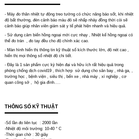
- Máy đo thân nhiệt tự động treo tường có chức năng báo sốt, khi nhiệt
độ bất thường, đèn cảnh báo màu đỏ sẽ nhấp nháy đồng thời còi sẽ
cảnh báo giúp nhân viên giám sát y tế phát hiện nhanh và hiệu quả.
- Sử dụng cảm biến hồng ngoại mới cực nhạy , Nhiệt kế hồng ngoại có
thể đo trán , đo tay đều cho độ chính xác cao.
- Màn hình hiển thị thông tin kỹ thuật số kích thước lớn, độ nét cao ,
hiển thị mọi thông số nhiệt độ chi tiết.
- Đây là 1 sản phẩm cực kỳ hiện đại và hữu ích rất hiệu quả trong
phòng chống dịch covid19 , thích hợp sử dụng cho sân bay , nhà ga, ,
trường học , bệnh viện , siêu thị , bến xe , nhà máy , xí nghiệp , cơ
quan công sở , hộ gia đình.....
THÔNG SỐ KỸ THUẬT
-Số lần đo liên tục : 2000 lần
-Nhiệt độ môi trường: 10-40 ° C
-Thời gian chờ : 30 giây