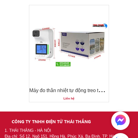
M
áy đo thân nhiệt tự động treo tường
M
áy đo thân nhiệt tự động treo tường
Liên hệ
CÔNG TY TNHH ĐIỆN TỬ THÁI THẮNG
1. THÁI THẮNG - HÀ NỘI
Địa chỉ: Số 12, Ngõ 151, Hồng Hà, Phúc Xá, Ba Đình, TP. Hà Nội