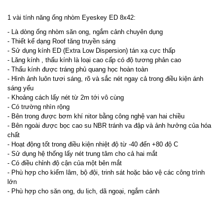
1 vài tính năng ống nhòm Eyeskey ED 8x42:
- Là dòng ống nhòm săn ong, ngắm cảnh chuyên dụng
- Thiết kế dạng Roof tăng truyền sáng
- Sử dụng kính ED (Extra Low Dispersion) tán xạ cực thấp
- Lăng kính , thấu kính là loại cao cấp có độ tương phản cao
- Thấu kính được tráng phủ quang học hoàn toàn
- Hình ảnh luôn tươi sáng, rõ và sắc nét ngay cả trong điều kiện ánh
sáng yếu
- Khoảng cách lấy nét từ 2m tới vô cùng
- Có trường nhìn rộng
- Bên trong được bơm khí nitor bằng công nghệ van hai chiều
- Bên ngoài được bọc cao su NBR tránh va đập và ảnh hưởng của hóa
chất
- Hoạt động tốt trong điều kiện nhiệt độ từ -40 đến +80 độ C
- Sử dụng hệ thống lấy nét trung tâm cho cả hai mắt
- Có điều chỉnh độ cận của một bên mắt
- Phù hợp cho kiểm lâm, bộ đội, trinh sát hoặc bảo vệ các công trình
lớn
- Phù hợp cho săn ong, du lịch, dã ngoại, ngắm cảnh