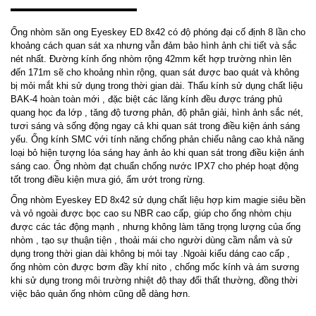
Ống nhòm săn ong Eyeskey ED 8x42 có độ phóng đại cố định 8 lần cho
khoảng cách quan sát xa nhưng vẫn đảm bảo hình ảnh chi tiết và sắc
nét nhất. Đường kính ống nhòm rộng 42mm kết hợp trường nhìn lên
đến 171m sẽ cho khoảng nhìn rộng, quan sát được bao quát và không
bị mỏi mắt khi sử dụng trong thời gian dài. Thấu kính sử dụng chất liệu
BAK-4 hoàn toàn mới , đặc biệt các lăng kính đều được tráng phủ
quang học đa lớp , tăng độ tương phản, độ phân giải, hình ảnh sắc nét,
tươi sáng và sống động ngay cả khi quan sát trong điều kiện ánh sáng
yếu. Ống kính SMC với tính năng chống phản chiếu nâng cao khả năng
loại bỏ hiện tượng lóa sáng hay ảnh ảo khi quan sát trong điều kiện ánh
sáng cao. Ống nhòm đạt chuẩn chống nước IPX7 cho phép hoạt động
tốt trong điều kiện mưa gió, ẩm ướt trong rừng.
Ống nhòm Eyeskey ED 8x42 sử dụng chất liệu hợp kim magie siêu bền
và vỏ ngoài được bọc cao su NBR cao cấp, giúp cho ống nhòm chịu
được các tác động mạnh , nhưng không làm tăng trọng lượng của ống
nhòm , tạo sự thuận tiện , thoải mái cho người dùng cầm nắm và sử
dụng trong thời gian dài không bị mỏi tay .Ngoài kiểu dáng cao cấp ,
ống nhòm còn được bơm đầy khí nito , chống mốc kính và ám sương
khi sử dụng trong môi trường nhiệt độ thay đổi thất thường, đồng thời
việc bảo quản ống nhòm cũng dễ dàng hơn.