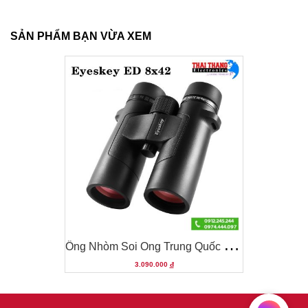
SẢN PHẨM BẠN VỪA XEM
Ố
ng Nhòm Soi Ong Trung Quốc Eyeskey ED 8x42
Ố
ng Nhòm Soi Ong Trung Quốc Eyeskey ED 8x42
3.090.000
đ