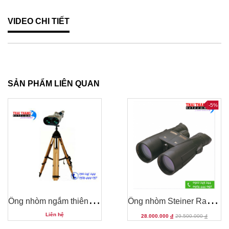
VIDEO CHI TIẾT
SẢN PHẨM LIÊN QUAN
-5%
Ố
ng nhòm ngắm thiên văn cỡ lớn Oberwerk BT-100
Ố
ng nhòm Steiner Ranger Xtreme 8x56
Liên hệ
28.000.000
đ
29.500.000
đ