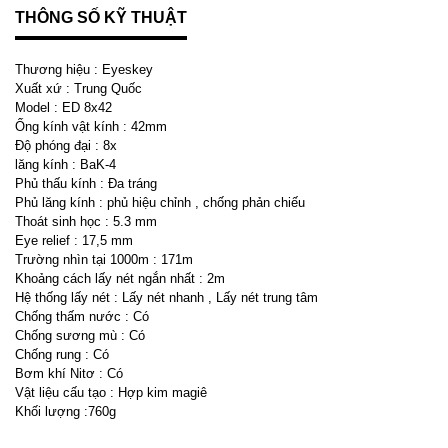
THÔNG SỐ KỸ THUẬT
Thương hiệu : Eyeskey
Xuất xứ : Trung Quốc
Model : ED 8x42
Ống kính vật kính : 42mm
Độ phóng đại : 8x
lăng kính : BaK-4
Phủ thấu kính : Đa tráng
Phủ lăng kính : phủ hiệu chỉnh , chống phản chiếu
Thoát sinh học : 5.3 mm
Eye relief : 17,5 mm
Trường nhìn tại 1000m : 171m
Khoảng cách lấy nét ngắn nhất : 2m
Hệ thống lấy nét : Lấy nét nhanh , Lấy nét trung tâm
Chống thấm nước : Có
Chống sương mù : Có
Chống rung : Có
Bơm khí Nitơ : Có
Vật liệu cấu tạo : Hợp kim magiê
Khối lượng :760g