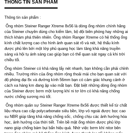
THÔNG TIN SẢN PHẨM
Thông tin sản phẩm :
Ống nhòm Steiner Ranger Xtreme 8x56 là dòng ống nhòm chính hãng
của Steiner chuyên dùng cho kiểm lâm, bộ đội biên phòng hay những ai
thích khám phá thiên nhiên. Ống nhòm Ranger Xtreme có hệ thống ống
kính chất lượng cao cho hình ảnh quan sát rõ và nét, hệ thấu kính
được phủ lên bởi một lớp phủ quang học làm tăng khả năng truyền
sáng và hội tụ ánh sáng cao giúp bạn có thể quan sát ngay cả khi trời
chiều tối.
Ống nhòm Steiner có khả năng lấy nét nhanh, bạn không cần phải chỉnh
nhiều. Trường nhìn của ống nhòm rộng thoải mái cho bạn quan sát với
độ phóng đại 8x và đường kính 56mm bạn có cảm giác khung cảnh ở
cách xa hàng km đang ập vào mắt bạn. Đặt biệt những dòng ống nhòm
của Steiner được bơm một lượng khí ni tơ lớn có khả năng chống
nước chống sương mù tốt.
Ống nhòm quân sự Steiner Ranger Xtreme 8x56 được thiết kế từ chất
liệu nhựa cao cấp polycarbonate siêu bền, lớp vỏ ngoài được bọc cao
su NBR giúp tăng khả năng chống sốc, chống chịu các ảnh hưởng hóa
học, ảnh hưởng của thời tiết. Trên bề mặt ống nhòm được phủ lớp
nano giúp chống bám bụi bẩn hiệu quả. Nhờ việc bơm khí nitor bên