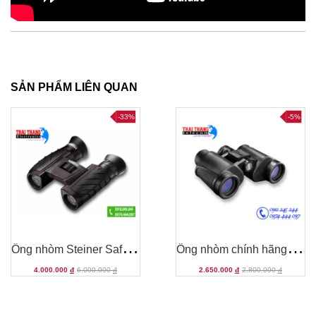
SẢN PHẨM LIÊN QUAN
-33%
-5%
Ố
ng nhòm Steiner Safari UltraSharp 10x26
Ố
ng nhòm chính hãng Bushnell Powerview 7x35
4.000.000
đ
6.000.000
đ
2.650.000
đ
2.800.000
đ