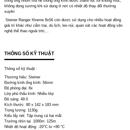
trong ống nhòm mà hệ thống ống kính được thanh lọc tối không mốc,
không đọng sương khi sử dụng ở nơi có nhiệt độ thay đổi thường
xuyên
Steiner Ranger Xtreme 8x56 còn được sử dụng cho nhiều hoạt động
giải trí khác như cắm trại, du lịch, leo núi, quan sát các hoạt động văn
nghệ thể thao ngoài trời,...
THÔNG SỐ KỸ THUẬT
Thông số kỹ thuật :
Thương hiệu:
Steiner
Đường kính ống kính:
56mm
Độ phóng đại:
8x
Lớp phủ thấu kính:
Nhiều lớp
Độ sáng:
49.0
Kích thước:
80 x 142 x 183 mm
Trọng lượng:
1130g
Kiểu lấy nét:
Tập trung cả hai mắt
Trường nhìn tại 1000m:
125m
Nhiệt độ hoạt động:
-20°C to +80 °C