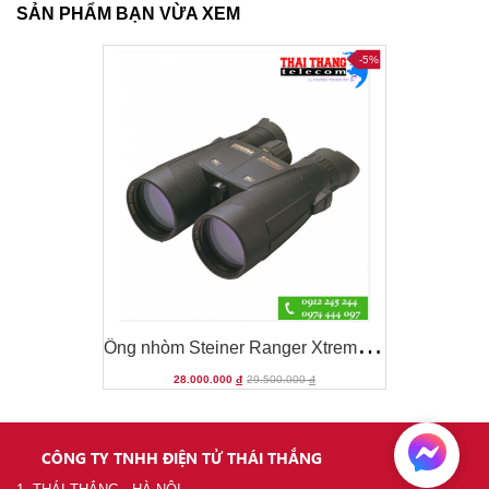
SẢN PHẨM BẠN VỪA XEM
-5%
-5%
Ố
ng nhòm Steiner Ranger Xtreme 8x56
Ố
ng nhòm Steiner Ranger Xtreme 8x56
28.000.000
đ
29.500.000
đ
-5%
CÔNG TY TNHH ĐIỆN TỬ THÁI THẮNG