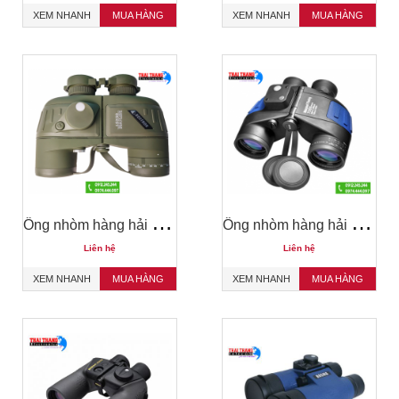
XEM NHANH
MUA HÀNG
XEM NHANH
MUA HÀNG
Ố
ng nhòm hàng hải giá rẻ BOSTRON 10x50
Ố
ng nhòm hàng hải BARSKA DeepSea 7x50 WP Floating
Liên hệ
Liên hệ
XEM NHANH
MUA HÀNG
XEM NHANH
MUA HÀNG