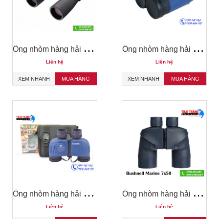
Ố
ng nhòm hàng hải Nikon Marine 7x50CF WP Global Compass
Ố
ng nhòm hàng hải Bosma 7x50
Liên hệ
Liên hệ
XEM NHANH
MUA HÀNG
XEM NHANH
MUA HÀNG
Ố
ng nhòm hàng hải Bosile Mentch Compass 7x35
Ố
ng nhòm hàng hải Bushnell Marine 7x50
Liên hệ
Liên hệ