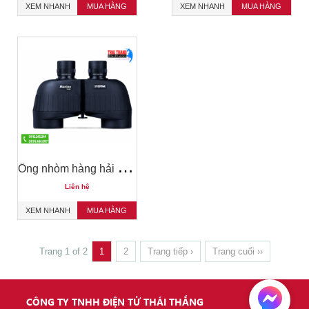
XEM NHANH
MUA HÀNG
XEM NHANH
MUA HÀNG
Ố
ng nhòm hàng hải Steiner Marine 7x50
Liên hệ
XEM NHANH
MUA HÀNG
Trang 1 of 2
1
2
Trang tiếp ›
Trang cuối ››
CÔNG TY TNHH ĐIỆN TỬ THÁI THẮNG