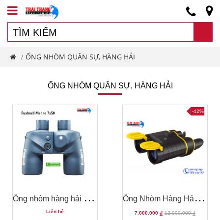
ỐNG NHÒM QUÂN SỰ, HÀNG HẢI
/
ỐNG NHÒM QUÂN SỰ, HÀNG HẢI
-42%
Ố
ng nhòm hàng hải bushnell marine 7x50, có la bàn, li giác trên mắt
Ố
ng Nhòm Hàng Hải Pulsar Expert VM 8x40
Liên hệ
7.000.000
đ
12.000.000
đ