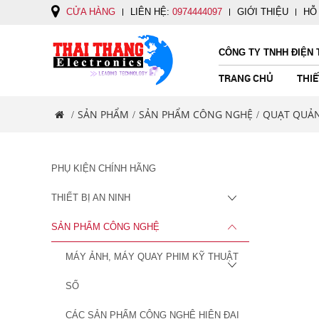
CỬA HÀNG
LIÊN HỆ:
0974444097
GIỚI THIỆU
HỖ
CÔNG TY TNHH ĐIỆN 
TRANG CHỦ
THIẾ
SẢN PHẨM
SẢN PHẨM CÔNG NGHỆ
QUẠT QUẢN
/
/
/
PHỤ KIỆN CHÍNH HÃNG
THIẾT BỊ AN NINH
G DÂY
ÁC
IN CHÍNH
 CÓ DÂY
ĐỊNH VỊ CẦM TAY ĐI RỪNG,
MÁY ẢNH, MÁY QUAY PHIM KỸ
THIẾT BỊ Y TẾ GIA ĐÌNH
ỐNG NHÒM ĐÊM
ĐÈN PIN LED TERINO
MÁY GHI ÂM
BỘ ĐÀM
CÁC SẢN PHẨM 
SÚNG ĐO TỐC ĐỘ
ỐNG NHÒM CẦM 
ĐÈN PIN NHẬT B
LOA PHÓNG THA
HÀNG HẢI, MÁY DÒ CÁ GARMIN
THUẬT SỐ
HIỆN ĐẠI KHÁC
JAPAN
SẢN PHẨM CÔNG NGHỆ
GPS
Ống Nhòm Steiner 
Máy Quay Phim HandyCam
Germany
MÁY ẢNH, MÁY QUAY PHIM KỸ THUẬT
Máy Ảnh Kỹ Thuật Số, Máy Ảnh
Ống Nhòm Konus It
Cơ Ống Kính Rời
Ống Nhòm Bushnel
SỐ
Phụ Kiện Máy Ảnh, Máy Quay
Ống Nhòm Vortex -
CÁC SẢN PHẨM CÔNG NGHỆ HIỆN ĐẠI