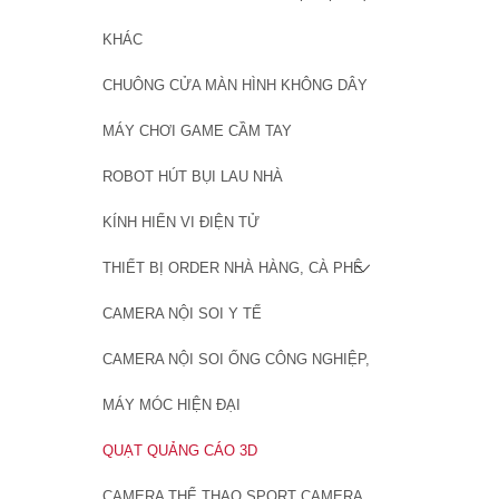
Ống Nhòm Bresser
Ống Nhòm Yukon B
KHÁC
Ống Nhòm Baigish
CHUÔNG CỬA MÀN HÌNH KHÔNG DÂY
Ống Nhòm Nikula
Ống Nhòm Các Hã
MÁY CHƠI GAME CẦM TAY
Ống Nhòm Quân Sự
ROBOT HÚT BỤI LAU NHÀ
Ống Nhòm Điều Ch
Ống Nhòm Một Mắ
KÍNH HIỂN VI ĐIỆN TỬ
Ống Nhòm Du Lịch 
THIẾT BỊ ORDER NHÀ HÀNG, CÀ PHÊ
CAMERA NỘI SOI Y TẾ
CAMERA NỘI SOI ỐNG CÔNG NGHIỆP,
MÁY MÓC HIỆN ĐẠI
QUẠT QUẢNG CÁO 3D
CAMERA THỂ THAO SPORT CAMERA