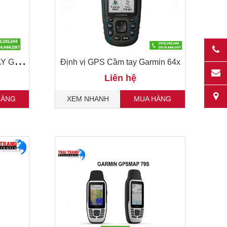
M
ÁY ĐỊNH VỊ GPS CẦM TAY GARMIN MONTANA 700
Định vị GPS Cầm tay Garmin 64x
Liên hệ
HÀNG
XEM NHANH
MUA HÀNG