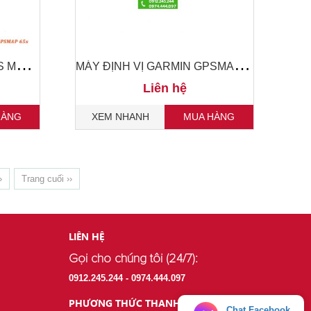
M
ÁY ĐỊNH VỊ GARMIN GPS MAP 65S
M
ÁY ĐỊNH VỊ GARMIN GPSMAP 79S
Liên hệ
HÀNG
XEM NHANH
MUA HÀNG
›
Trang cuối ››
LIÊN HỆ
Gọi cho chúng tôi (24/7):
.
0912.245.244 - 0974.444.097
.
PHƯƠNG THỨC THANH TOÁN
Chat Facebook