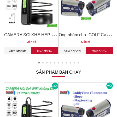
Ố
V2 Slope + Jolt
C
AMERA SOI KHE HẸP , NỘI SOI MÁY ,BUỒNG ĐỐT WIFI KHÔNG DÂY TERINO HD600
Ố
ng nhòm chơi GOLF CaddyView V3 incontr
Liên hệ
Liên hệ
XEM NHANH
MUA HÀNG
XEM NHANH
MUA HÀNG
SẢN PHẨM BÁN CHẠY