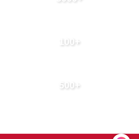
Lượt like mỗi năm
100
+
Đối tác khắp cả nước
500
+
Cộng tác viên