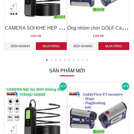
ố
SS 7x50 2301
C
AMERA SOI KHE HẸP , NỘI SOI MÁY ,BUỒNG ĐỐT WIFI KHÔNG DÂY TERINO HD600
Ố
ng nhòm chơi GOLF CaddyView V3 incontr
Liên hệ
Liên hệ
XEM NHANH
MUA HÀNG
XEM NHANH
MUA HÀNG
SẢN PHẨM MỚI