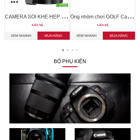
ố
SS 7x50 2301
C
AMERA SOI KHE HẸP , NỘI SOI MÁY ,BUỒNG ĐỐT WIFI KHÔNG DÂY TERINO HD600
Ố
ng nhòm chơi GOLF CaddyView V3 incontr
Liên hệ
Liên hệ
XEM NHANH
MUA HÀNG
XEM NHANH
MUA HÀNG
BỘ PHỤ KIỆN